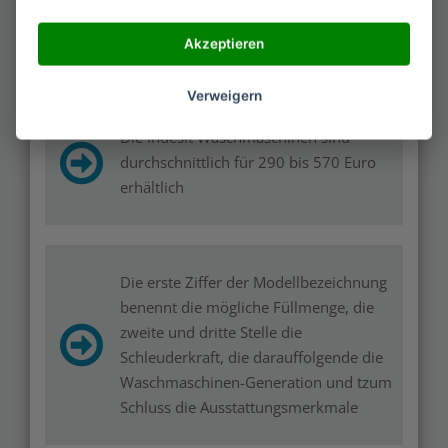
Er ist der drittgrößte europäische
Hersteller
Akzeptieren
Verweigern
Die Indesit Waschmaschinen sind
durchschnittlich für 290 bis 570 Euro
erhältlich
Die erste Ziffer der Modellbezeichnung
benennt die mögliche Füllmenge, die
zweite und dritte Stelle die
Schleuderkraft, die darauffolgende die
Waschmaschinen-Generation und tzum
Schluss die Ausstattungsmerkmale