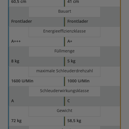
60,5 cm
41 cm
Bauart
Frontlader
Frontlader
Energieeffizienzklasse
A+++
A+
Füllmenge
8 kg
5 kg
maximale Schleuderdrehzahl
1600 U/Min
1000 U/Min
Schleuderwirkungsklasse
A
C
Gewicht
72 kg
58,5 kg