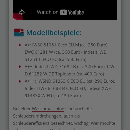
Modellbeispiele:
A+: IWSC 51051 Ceco EU.M (ca. 250 Euro),
EWC 61281 W (ca. 360 Euro), Indesit IWB
51251 C ECO EU (ca. 550 Euro)
A++: Indesit IWD 71682 B (ca. 370 Euro), ITW
D 61252 W DE Toploader (ca. 400 Euro)
A+++: IWSND 61253 C ECO EU (ca. 290 Euro),
Indesit IWE 81683 B C ECO EU, Indesit XWE
91483X W EU (ca. 430 Euro)
Bei einer
Waschmaschine
sind auch die
Schleuderumdrehungen, auch als
Schleudereffizienz bezeichnet, wichtig. Wer möchte