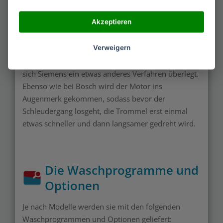
denn die Auswahl ist sehr groß.
Akzeptieren
Für die Unwuchtkontrolle, die mithilfe eines
Verweigern
Sensors erkennt, ob die Wäsche ungünstig verteilt
ist, wodurch es zu Verschleiß kommen kann, hat
sich Siemens ein etwas anderes Verfahren überlegt.
Ebenso wie bei Bosch wird der Motor ins
Augenmerk gekommen, sodass bevor der
Schleudergang losgeht, die Trommel erst einmal
etwas schneller und dann langsamer gedreht wird.
Die Waschprogramme und
Optionen
Je nach Modelle werden sie mit den folgenden
Waschprogrammen und Optionen geliefert: