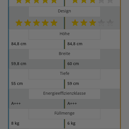
Design
Höhe
84,8 cm
84,8 cm
Breite
59,8 cm
60 cm
Tiefe
55 cm
59 cm
Energieeffizienzklasse
A+++
A+++
Füllmenge
8 kg
6 kg