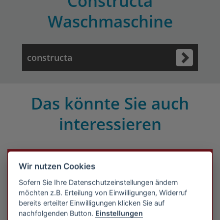
Constructa
Waschmaschine
constructa
Das könnte Sie auch
interessieren
Große Auswahl an Constructa
Wir nutzen Cookies
Waschmaschinen zu günstigen
Sofern Sie Ihre Datenschutzeinstellungen ändern
Preisen auf Amazon
möchten z.B. Erteilung von Einwilligungen, Widerruf
Große Auswahl an
bereits erteilter Einwilligungen klicken Sie auf
nachfolgenden Button.
Einstellungen
Markenprodukten