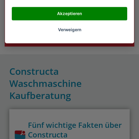
Sichere Bezahlung
Akzeptieren
& Käuferschutz
Constructa Waschmaschine Bestseller jetzt auf
Verweigern
Amazon ansehen & sparen!
Constructa
Waschmaschine
Kaufberatung
Fünf wichtige Fakten über
Constructa