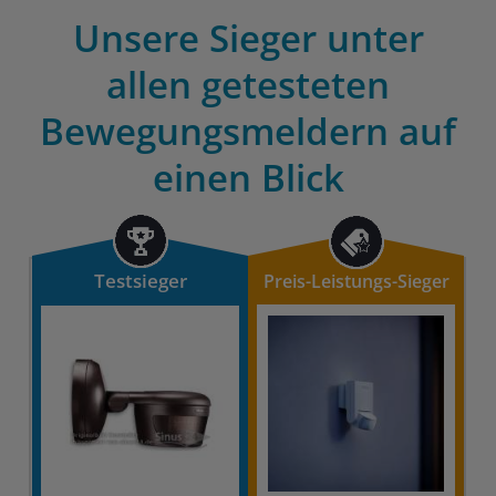
Unsere Sieger unter
allen getesteten
Bewegungsmeldern auf
einen Blick
Testsieger
Preis-Leistungs-Sieger