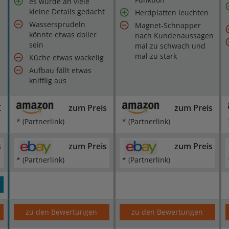
es wurde an viele
kleine Details gedacht
Herdplatten leuchten
Wassersprudeln
Magnet-Schnapper
könnte etwas doller
nach Kundenaussagen
sein
mal zu schwach und
mal zu stark
Küche etwas wackelig
Aufbau fällt etwas
knifflig aus
€
zum Preis
zum Preis
* (Partnerlink)
* (Partnerlink)
s
zum Preis
zum Preis
* (Partnerlink)
* (Partnerlink)
zu den Bewertungen
zu den Bewertungen