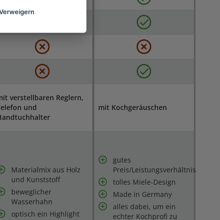
Verweigern
it verstellbaren Reglern,
Telefon und
mit Kochgeräuschen
Handtuchhalter
gutes
Materialmix aus Holz
Preis/Leistungsverhältnis
und Kunststoff
tolles Miele-Design
beweglicher
Made in Germany
Wasserhahn
alles dabei, um ein
optisch ein Highlight
echter Kochprofi zu