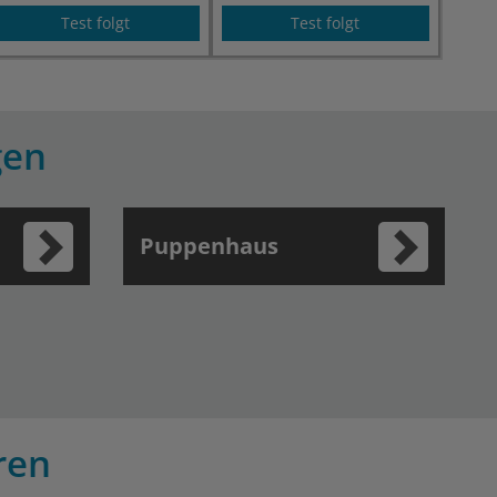
Test folgt
Test folgt
gen
Puppenhaus
ren