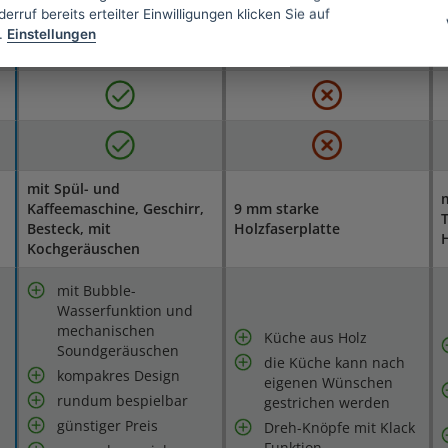
erruf bereits erteilter Einwilligungen klicken Sie auf
.
Einstellungen
mit Spül- und
m
Kaffeemaschine, Geschirr,
9 mm starke
Besteck, mit
Holzfaserplatte
Kochgeräuschen
mit Bubble-
Wasserfunktion und
mechanischen
Küche aus Holz
Soundgeräuschen
die Küche kann nach
kompakres Design
eigenen Wünschen
rundum bespielbar
h
gestrichen werden
günstiger Preis
Dreh-Knöpfe mit Klack
Funktion