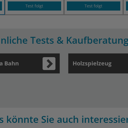
Test folgt
Test folgt
nliche Tests & Kaufberatun
a Bahn
Holzspielzeug
s könnte Sie auch interessie