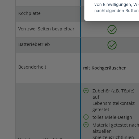
von Einwilligungen, Wid
nachfolgenden Button
Kochplatte
Von zwei Seiten bespielbar
Batteriebetrieb
Besonderheit
mit Kochgeräuschen
Zubehör (z.B. Töpfe)
auf
Lebensmittelkontakt
getestet
tolles Miele-Design
Material getestet nac
aktuellen
Spielzeugrichtlinien