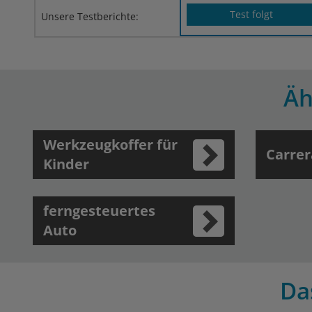
Test folgt
Unsere Testberichte:
Äh
Werkzeugkoffer für
Carrer
Kinder
ferngesteuertes
Auto
Da