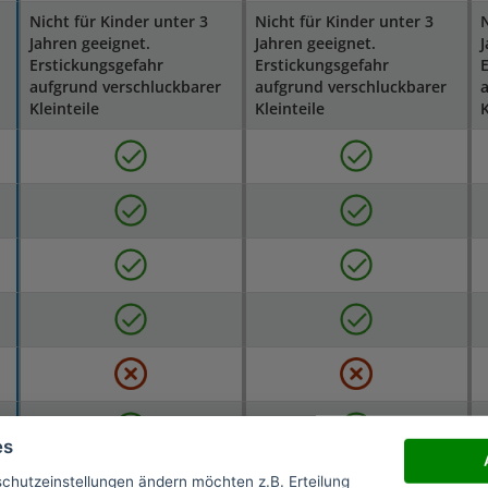
Nicht für Kinder unter 3
Nicht für Kinder unter 3
N
Jahren geeignet.
Jahren geeignet.
J
Erstickungsgefahr
Erstickungsgefahr
E
aufgrund verschluckbarer
aufgrund verschluckbarer
a
Kleinteile
Kleinteile
K
es
schutzeinstellungen ändern möchten z.B. Erteilung