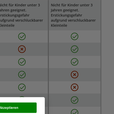
icht für Kinder unter 3
Nicht für Kinder unter 3
ahren geeignet.
Jahren geeignet.
rstickungsgefahr
Erstickungsgefahr
ufgrund verschluckbarer
aufgrund verschluckbarer
leinteile
Kleinteile
Akzeptieren