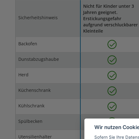
Nicht für Kinder unter 3
Jahren geeignet.
Sicherheitshinweis
Erstickungsgefahr
aufgrund verschluckbarer
Kleinteile
Backofen
Dunstabzugshaube
Herd
Küchenschrank
Kühlschrank
Spülbecken
Wir nutzen Cooki
Utensilienhalter
Sofern Sie Ihre Daten