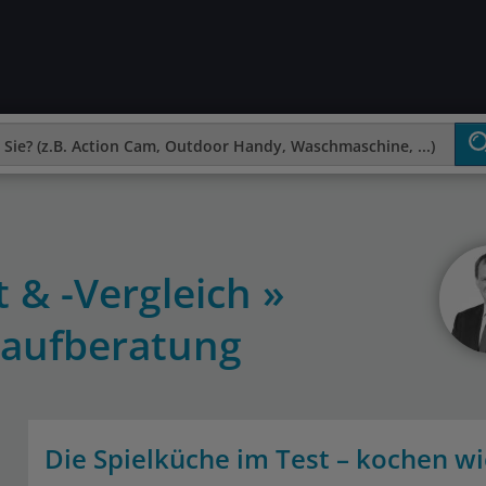
 & -Vergleich »
aufberatung
Die Spielküche im Test – kochen w