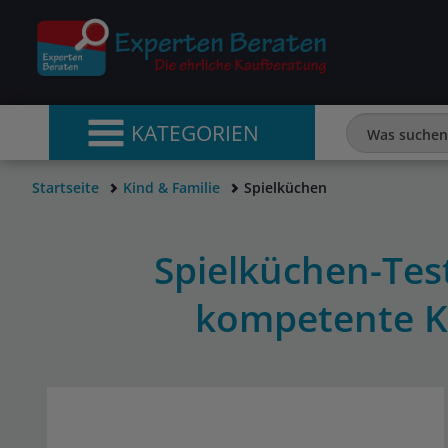
KATEGORIEN
Startseite
Kind & Familie
Spielküchen
Spielküchen-Test
kompetente K