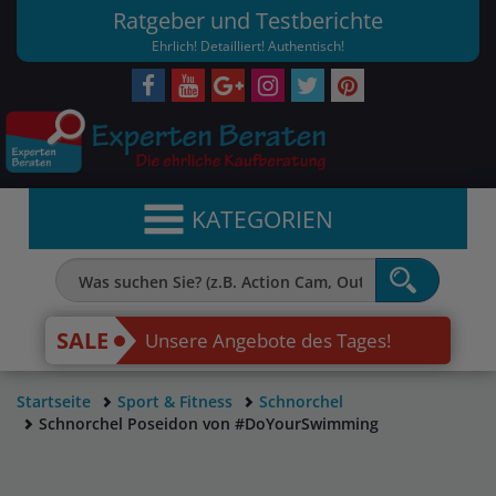
Ratgeber und Testberichte
Ehrlich! Detailliert! Authentisch!
KATEGORIEN
SALE
Unsere Angebote des Tages!
Startseite
Sport & Fitness
Schnorchel
Schnorchel Poseidon von #DoYourSwimming