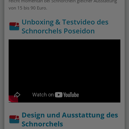
reicht momentan bei Schnorcheln gleicher Ausstattung
von 15 bis 90 Euro.
Unboxing & Testvideo des
Schnorchels Poseidon
Design und Ausstattung des
Schnorchels