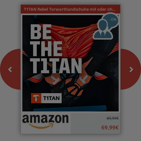
Previous
Nex
T1TAN Rebel Torwarthandschuhe mit oder ohne Fingerschutz
-0%
69,99€
69,99€