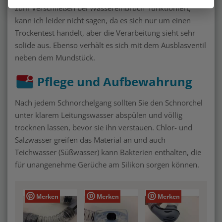
zum Verschließen bei Wassereinbruch funktioniert,
kann ich leider nicht sagen, da es sich nur um einen
Trockentest handelt, aber die Verarbeitung sieht sehr
solide aus. Ebenso verhält es sich mit dem Ausblasventil
neben dem Mundstück.
Pflege und Aufbewahrung
Nach jedem Schnorchelgang sollten Sie den Schnorchel
unter klarem Leitungswasser abspülen und völlig
trocknen lassen, bevor sie ihn verstauen. Chlor- und
Salzwasser greifen das Material an und auch
Teichwasser (Süßwasser) kann Bakterien enthalten, die
für unangenehme Gerüche am Silikon sorgen können.
Merken
Merken
Merken