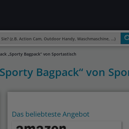
ack „Sporty Bagpack“ von Sportastisch
„Sporty Bagpack“ von Spo
Das beliebteste Angebot