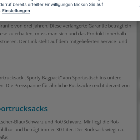
erruf bereits erteilter Einwilligungen klicken Sie auf
.
Einstellungen
rantie von drei Jahren. Diese verlängerte Garantie beträgt ein
iese zu erhalten, muss man sich und das Produkt innerhalb
strieren. Der Link steht auf dem mitgelieferten Service- und
rtrucksack „Sporty Bagpack“ von Sportastisch ins untere
. Die Preisspanne für ähnliche Rucksäcke reicht derzeit von
portrucksacks
tscher-Blau/Schwarz und Rot/Schwarz. Mir liegt die Rot-
hlbar und beträgt immer 30 Liter. Der Rucksack wiegt ca.
aße: