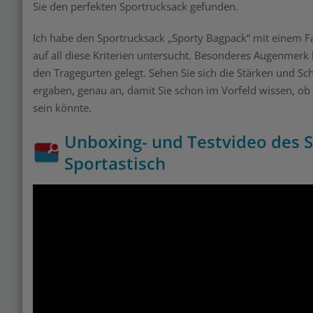
Sie den perfekten Sportrucksack gefunden.
Ich habe den Sportrucksack „Sporty Bagpack“ mit einem F
auf all diese Kriterien untersucht. Besonderes Augenmerk 
den Tragegurten gelegt. Sehen Sie sich die Stärken und S
ergaben, genau an, damit Sie schon im Vorfeld wissen, ob 
sein könnte.
Unboxing- und Testvideo des 
Sportastisch