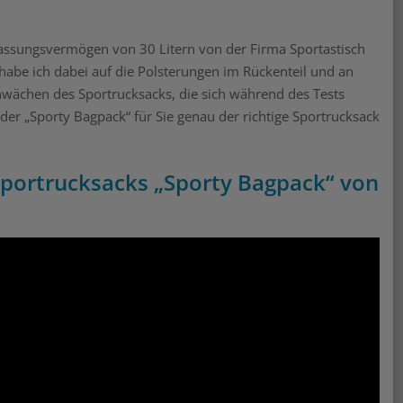
assungsvermögen von 30 Litern von der Firma Sportastisch
habe ich dabei auf die Polsterungen im Rückenteil und an
chwächen des Sportrucksacks, die sich während des Tests
der „Sporty Bagpack“ für Sie genau der richtige Sportrucksack
Sportrucksacks „Sporty Bagpack“ von