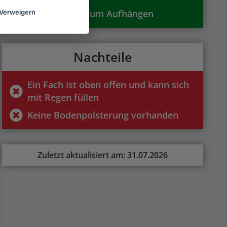
Hängelasche zum Aufhängen
Verweigern
Nachteile
Ein Fach ist oben offen und kann sich
mit Regen füllen
Keine Bodenpolsterung vorhanden
Zuletzt aktualisiert am: 31.07.2026