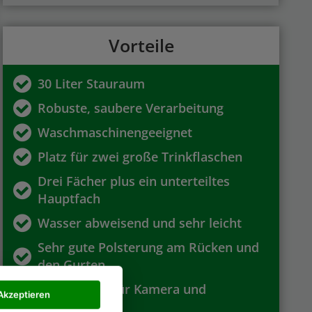
Vorteile
30 Liter Stauraum
Robuste, saubere Verarbeitung
Waschmaschinengeeignet
Platz für zwei große Trinkflaschen
Drei Fächer plus ein unterteiltes
Hauptfach
Wasser abweisend und sehr leicht
Sehr gute Polsterung am Rücken und
den Gurten
Außengurte für Kamera und
Akzeptieren
Regenschirm