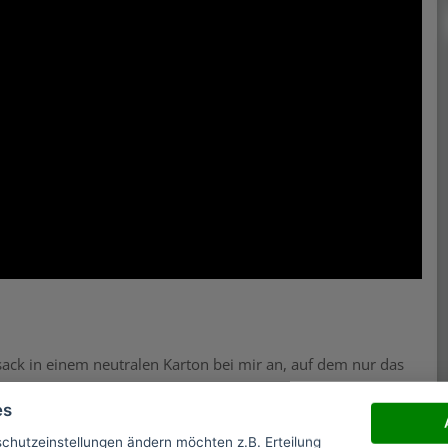
ack in einem neutralen Karton bei mir an, auf dem nur das
en Inhalt handelt. Wenn Sie also planen, den Sportrucksack als
es
n, ist dies problemlos möglich. Im Paket war der
zt.
schutzeinstellungen ändern möchten z.B. Erteilung