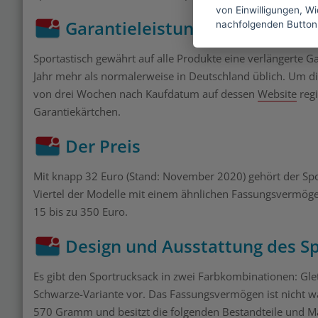
von Einwilligungen, Wid
Garantieleistung
nachfolgenden Button
Sportastisch gewährt auf alle Produkte eine verlängerte Ga
Jahr mehr als normalerweise in Deutschland üblich. Um d
von drei Wochen nach Kaufdatum auf dessen
Website
regi
Garantiekärtchen.
Der Preis
Mit knapp 32 Euro (Stand: November 2020) gehört der Spo
Viertel der Modelle mit einem ähnlichen Fassungsvermögen
15 bis zu 350 Euro.
Design und Ausstattung des S
Es gibt den Sportrucksack in zwei Farbkombinationen: Gle
Schwarze-Variante vor. Das Fassungsvermögen ist nicht wä
570 Gramm und besitzt die folgenden Bestandteile und M