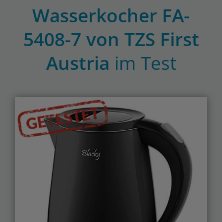
Wasserkocher FA-
5408-7 von TZS First
Austria
im Test