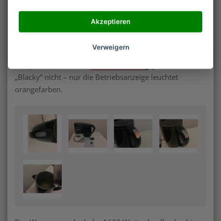
denkbar einfach: Deckel entriegeln, Wasser einfüllen, an
den Strom anschließen und den Anschalter betätigen.
Akzeptieren
Sobald das Wasser kocht, stellt sich der Wasserkocher
alleine aus. Bei zu niedrigem Wasserstand aktiviert sich
Verweigern
der Überhitzungsschutz. Warmhaltefunktion und
Temperaturwahl oder
LED-Beleuchtung
gibt es bei dem
„Blacky“ nicht – nur die Betriebsanzeige leuchtet
orangefarben.