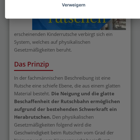
Verweigern
erscheinenden Kinderrutsche verbirgt sich ein
System, welches auf physikalischen
Gesetzmäßigkeiten beruht.
Das Prinzip
In der fachmännischen Beschreibung ist eine
Rutsche eine schiefe Ebene, die aus einem glatten
Material besteht.
Die Neigung und die glatte
Beschaffenheit der Rutschbahn ermöglichen
aufgrund der bestehenden Schwerkraft ein
Herabrutschen.
Den physikalischen
Gesetzmäßigkeiten folgend wird die
Geschwindigkeit beim Rutschen vom Grad der