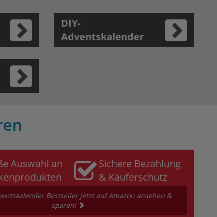
DIY-
Adventskalender
ren
ße Auswahl an
Sichere Bezahlung
kenprodukten
& Käuferschutz
entskalender Bestseller jetzt auf Amazon ansehen &
sparen!