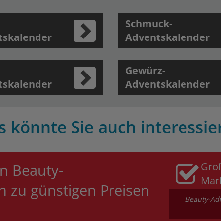
Schmuck-
tskalender
Adventskalender
Gewürz-
tskalender
Adventskalender
s könnte Sie auch interessie
Gro
n Beauty-
Mar
n zu günstigen Preisen
Beauty-Adv