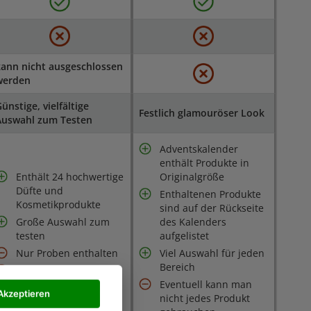
ann nicht ausgeschlossen
werden
ünstige, vielfältige
Festlich glamouröser Look
Auswahl zum Testen
Adventskalender
enthält Produkte in
Enthält 24 hochwertige
Originalgröße
Düfte und
Enthaltenen Produkte
Kosmetikprodukte
sind auf der Rückseite
Große Auswahl zum
des Kalenders
testen
aufgelistet
Nur Proben enthalten
Viel Auswahl für jeden
Bereich
Enthält auch Herren-
Artikel
Eventuell kann man
Akzeptieren
nicht jedes Produkt