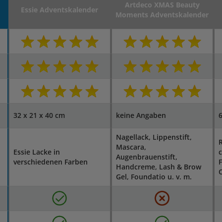
Artdeco XMAS Beauty
Essie Adventskalender
Moments Adventskalender
32 x 21 x 40 cm
keine Angaben
6
Nagellack, Lippenstift,
R
Mascara,
Essie Lacke in
c
Augenbrauenstift,
verschiedenen Farben
Handcreme, Lash & Brow
C
Gel, Foundatio u. v. m.