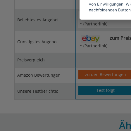
von Einwilligungen, Wid
nachfolgenden Button
zum Prei
Beliebtestes Angebot
* (Partnerlink)
zum Prei
Günstigstes Angebot
* (Partnerlink)
Preisvergleich
zu den Bewertungen
Amazon Bewertungen
Test folgt
Unsere Testberichte:
Äh