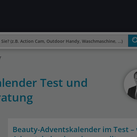
r
lender Test und
ratung
Beauty-Adventskalender im Test – 