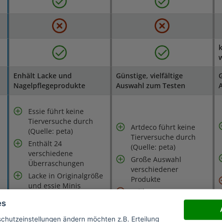
k
Enhält Lacke und
Günstige, vielfältige
G
Nagelpflegeprodukte
Auswahl zum Testen
Essie führt keine
Tierversuche durch
Artdeco führt keine
(Quelle: peta)
Tierversuche durch
Enthält 24
(Quelle: peta)
verschiedene
Große Auswahl
Überraschungen
verschiedener
Lacke in Originalgröße
Produkte
und essie Minis
Leider nur
Eventuell kann man
Probiergrößen
es
nicht jedes Produkt
gebrauchen
schutzeinstellungen ändern möchten z.B. Erteilung