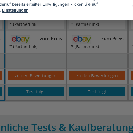
erruf bereits erteilter Einwilligungen klicken Sie auf
.
Einstellungen
s
zum Preis
zum Preis
* (Partnerlink)
* (Partnerlink)
s
zum Preis
zum Preis
* (Partnerlink)
* (Partnerlink)
zu den Bewertungen
zu den Bewertungen
Test folgt
Test folgt
nliche Tests & Kaufberatun