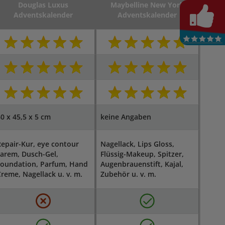
Douglas Luxus
Maybelline New York
Adventskalender
Adventskalender
0 x 45,5 x 5 cm
keine Angaben
epair-Kur, eye contour
Nagellack, Lips Gloss,
arem, Dusch-Gel,
Flüssig-Makeup, Spitzer,
Foundation, Parfum, Hand
Augenbrauenstift, Kajal,
reme, Nagellack u. v. m.
Zubehör u. v. m.