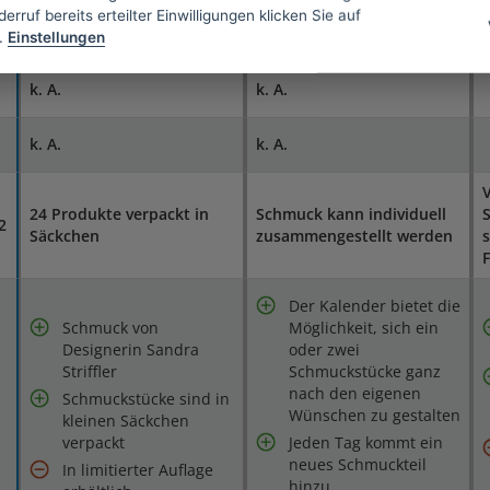
erruf bereits erteilter Einwilligungen klicken Sie auf
.
Einstellungen
k. A.
k. A.
k. A.
k. A.
24 Produkte verpackt in
Schmuck kann individuell
2
Säckchen
zusammengestellt werden
s
Der Kalender bietet die
Schmuck von
Möglichkeit, sich ein
Designerin Sandra
oder zwei
Striffler
Schmuckstücke ganz
nach den eigenen
Schmuckstücke sind in
Wünschen zu gestalten
kleinen Säckchen
verpackt
Jeden Tag kommt ein
neues Schmuckteil
In limitierter Auflage
hinzu