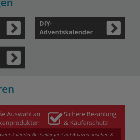
gen
DIY-
Adventskalender
ren
ße Auswahl an
Sichere Bezahlung
kenprodukten
& Käuferschutz
entskalender Bestseller jetzt auf Amazon ansehen &