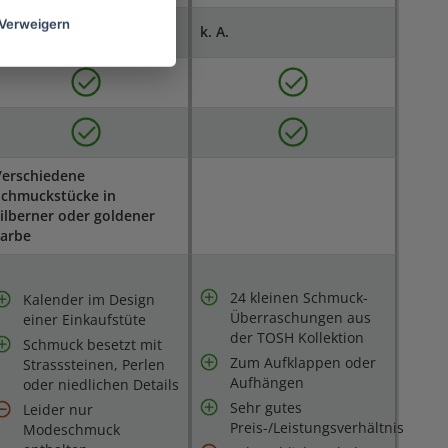
Verweigern
k. A.
Verschiedene
Schmuckstücke in
ilberner oder goldener
Farbe
24 kleinen Schmuck-
Kalender im Design
Überraschungen aus
einer Einkaufstüte
der TOSH Kollektion
Schmuck besetzt mit
Zum Aufklappen oder
Strasssteinen, Perlen
Aufhängen
oder niedlichen Details
Sehr gutes
Leider nur
Preis-/Leistungsverhältnis
Modeschmuck