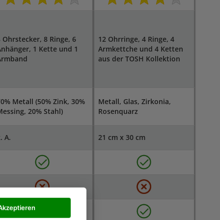
 Ohrstecker, 8 Ringe, 6
12 Ohrringe, 4 Ringe, 4
nhänger, 1 Kette und 1
Armkettche und 4 Ketten
Armband
aus der TOSH Kollektion
0% Metall (50% Zink, 30%
Metall, Glas, Zirkonia,
essing, 20% Stahl)
Rosenquarz
. A.
21 cm x 30 cm
Akzeptieren