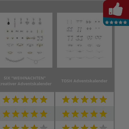
SIX "WEIHNACHTEN"
TOSH Adventskalender
kreativer Adventskalender