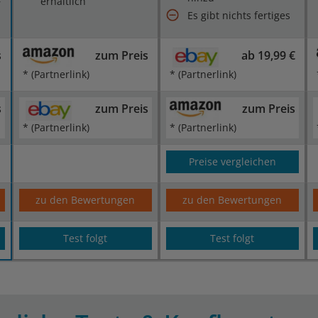
erhältlich
r
Es gibt nichts fertiges
s
zum Preis
ab 19,99 €
* (Partnerlink)
* (Partnerlink)
s
zum Preis
zum Preis
* (Partnerlink)
* (Partnerlink)
Preise vergleichen
zu den Bewertungen
zu den Bewertungen
Test folgt
Test folgt