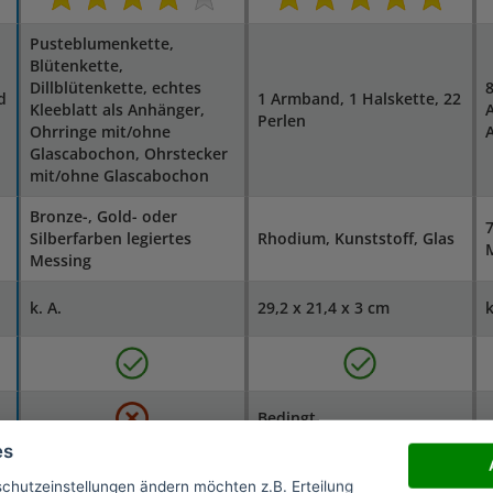
Pusteblumenkette,
Blütenkette,
Dillblütenkette, echtes
8
d
1 Armband, 1 Halskette, 22
Kleeblatt als Anhänger,
A
Perlen
Ohrringe mit/ohne
Glascabochon, Ohrstecker
mit/ohne Glascabochon
Bronze-, Gold- oder
7
Silberfarben legiertes
Rhodium, Kunststoff, Glas
M
Messing
k. A.
29,2 x 21,4 x 3 cm
k
Bedingt
es
schutzeinstellungen ändern möchten z.B. Erteilung