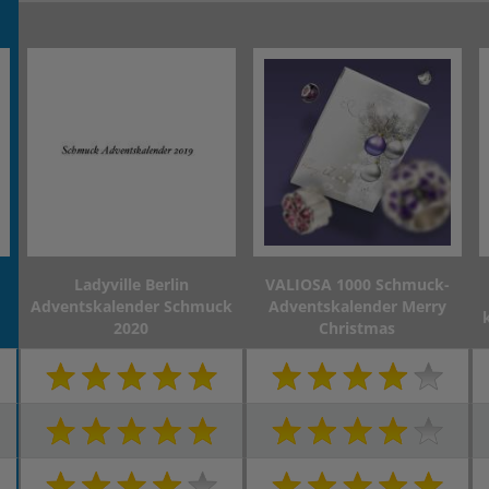
Ladyville Berlin
VALIOSA 1000 Schmuck-
Adventskalender Schmuck
Adventskalender Merry
2020
Christmas