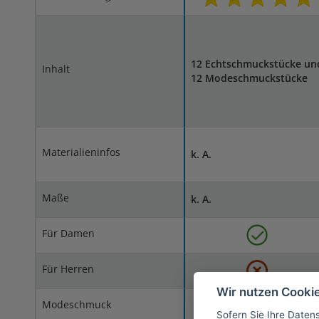
12 Echtschmuckstücke un
Inhalt
12 Modeschmuckstücke
Materialieninfos
k. A.
Maße
k. A.
Für Damen
Für Herren
Wir nutzen Cooki
Modeschmuck
Sofern Sie Ihre Daten