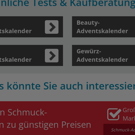
nliche Tests & Kaufberatun
Beauty-
tskalender
Adventskalender
Gewürz-
tskalender
Adventskalender
s könnte Sie auch interessie
Gro
an Schmuck-
Mar
n zu günstigen Preisen
Schmuck-Adv