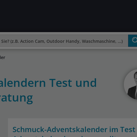
der
lendern Test und
ratung
Schmuck-Adventskalender im Test 