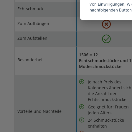
von Einwilligungen, Wid
Echtschmuck
nachfolgenden Button
Zum Aufhängen
Zum Aufstellen
150€ = 12
Besonderheit
Echtschmuckstücke und 1
Modeschmuckstücke
Je nach Preis des
Kalenders ändert sich
die Anzahl der
Echtschmuckstücke
Geeignet für: Frauen
Vorteile und Nachteile
jeden Alters
24 Schmuckstücke
enthalten