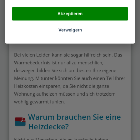
erkälten und es gab noch viele andere
Schaudergeschichten. Heute weiß man es besser.
Akzeptieren
Zwar ist es so, dass sie zu mehr Elektrosmog führen
und besser nur zum Anwärmen des Bettes genutzt
Verweigern
werden soll, aber wirkliche gesundheitliche
Bedenken brauchen Sie nicht zu haben.
Bei vielen Leiden kann sie sogar hilfreich sein. Das
Wärmebedürfnis ist nur allzu menschlich,
deswegen bilden Sie sich am besten Ihre eigene
Meinung. Mitunter könnten Sie auch einen Teil Ihrer
Heizkosten einsparen, da Sie nicht die ganze
Wohnung aufheizen müssen und sich trotzdem
wohlig gewärmt fühlen.
Warum brauchen Sie eine
Heizdecke?
Nicht nur Menschen, die es kuschelig haben