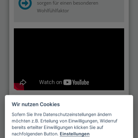
sorgen für einen besonderen
Wohlfühlfaktor
Besser als ihr Ruf
Wir nutzen Cookies
Sofern Sie Ihre Datenschutzeinstellungen ändern
Es ist noch nicht allzu lange her, dass die elektrische
möchten z.B. Erteilung von Einwilligungen, Widerruf
Heizdecke als gesundheitsschädlich verrufen war.
bereits erteilter Einwilligungen klicken Sie auf
Ihre Benutzung soll dazu führen, sich schneller zu
nachfolgenden Button.
Einstellungen