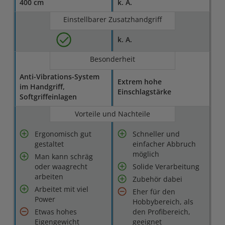
400 cm
k. A.
Einstellbarer Zusatzhandgriff
k. A.
Besonderheit
Anti-Vibrations-System
Extrem hohe
im Handgriff,
Einschlagstärke
Softgriffeinlagen
Vorteile und Nachteile
Ergonomisch gut
Schneller und
gestaltet
einfacher Abbruch
möglich
Man kann schräg
oder waagrecht
Solide Verarbeitung
arbeiten
Zubehör dabei
Arbeitet mit viel
Eher für den
Power
Hobbybereich, als
Etwas hohes
den Profibereich,
Eigengewicht
geeignet