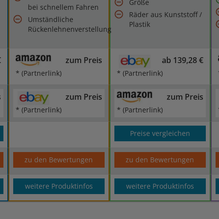
Größe
bei schnellem Fahren
Räder aus Kunststoff /
Umständliche
Plastik
Rückenlehnenverstellung
€
zum Preis
ab 139,28 €
* (Partnerlink)
* (Partnerlink)
s
zum Preis
zum Preis
* (Partnerlink)
* (Partnerlink)
Preise vergleichen
zu den Bewertungen
zu den Bewertungen
weitere Produktinfos
weitere Produktinfos