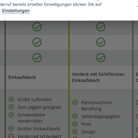
erruf bereits erteilter Einwilligungen klicken Sie auf
.
Einstellungen
Verdeck mit Sichtfenster,
Einkaufskorb
Einkaufskorb
G
Große Luftreifen
Pannensichere
Zum Joggen geeignet
Bereifung
Schwenkbare
Geländegängigkeit
Vorderräder
Preis
Großer Einkaufskorb
Design
Vorderrad schlenkert