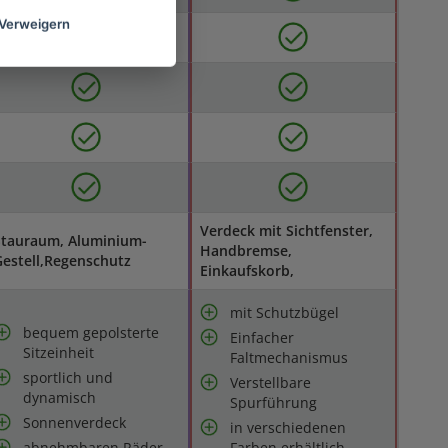
Verweigern
Verdeck mit Sichtfenster,
Stauraum, Aluminium-
Handbremse,
estell,Regenschutz
Einkaufskorb,
mit Schutzbügel
bequem gepolsterte
Einfacher
Sitzeinheit
Faltmechanismus
sportlich und
Verstellbare
dynamisch
Spurführung
Sonnenverdeck
in verschiedenen
abnehmbaren Räder
Farben erhältlich