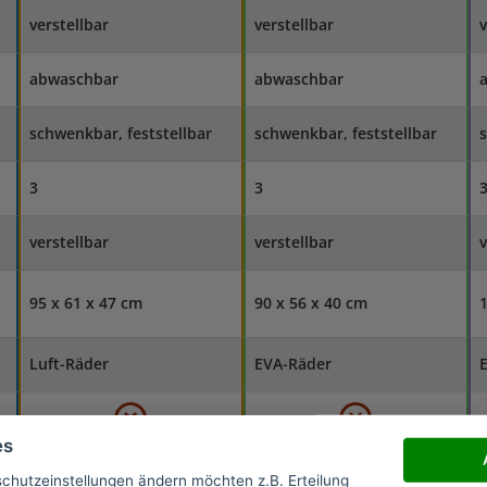
verstellbar
verstellbar
v
abwaschbar
abwaschbar
schwenkbar, feststellbar
schwenkbar, feststellbar
s
3
3
verstellbar
verstellbar
v
95 x 61 x 47 cm
90 x 56 x 40 cm
1
Luft-Räder
EVA-Räder
es
schutzeinstellungen ändern möchten z.B. Erteilung