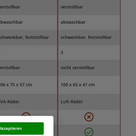
erstellbar
verstellbar
abwaschbar
abwaschbar
chwenkbar, feststellbar
schwenkbar, feststellbar
3
3
erstellbar
nicht verstellbar
06 x 75 x 57 cm
100 x 65 x 41 cm
EVA-Räder
Luft-Räder
Akzeptieren