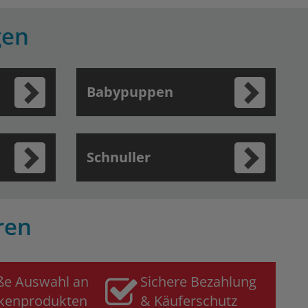
gen
Babypuppen
Schnuller
ren
ße Auswahl an
Sichere Bezahlung
kenprodukten
& Käuferschutz