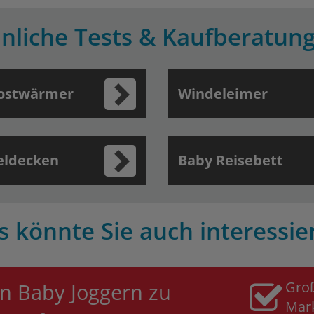
nliche Tests & Kaufberatun
ostwärmer
Windeleimer
eldecken
Baby Reisebett
s könnte Sie auch interessie
Gro
n Baby Joggern zu
Mar