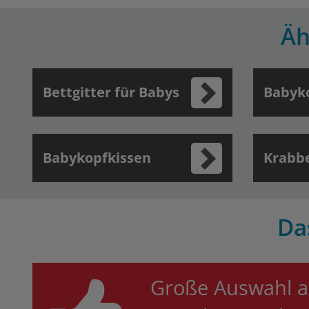
Äh
Bettgitter für Babys
Babyk
Babykopfkissen
Krabb
Da
Große Auswahl a