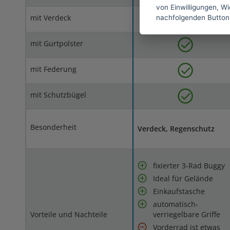
von Einwilligungen, Wid
mit Verdeck
nachfolgenden Button
mit Gurtpolster
mit Federung
mit Schutzbügel
Besonderheit
Verdeck, Regenschutz
fixierter 3-Rad Buggy
Ideal für Gelände
Einkaufstasche
automatisch-
Vorteile und Nachteile
verriegelbare Griffe
Vorderrad ist etwas