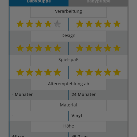
Babypuppe
Babypuppe
Verarbeitung
Design
Spielspaß
Alterempfehlung ab
- Monaten
24 Monaten
Material
-
Vinyl
Höhe
46 cm
45,7 cm