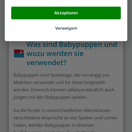
Akzeptieren
Verweigern
Was sind Babypuppen und
wozu werden sie
verwendet?
Babypuppen sind Spielzeuge, die vorrangig von
Mädchen verwendet und für diese hergestellt
werden. Dennoch können selbstverständlich auch
Jungen mit den Babypuppen spielen.
Da die Kinder in unterschiedlichen Altersklassen
verschiedene Ansprüche an das Spielen und Lernen
haben, werden Babypuppen in diversen