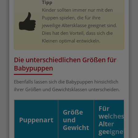
Tipp
Kinder sollten immer nur mit den
Puppen spielen, die für ihre
jeweilige Altersklasse geeignet sind.
Dies hat den Vorteil, dass sich die
Kleinen optimal entwickeln.
Die unterschiedlichen Größen für
Babypuppen
Ebenfalls lassen sich die Babypuppen hinsichtlich
ihrer Größen und Gewichtsklassen unterscheiden.
Für
Größe
welches
Puppenart
und
Alter
Gewicht
geeignet?