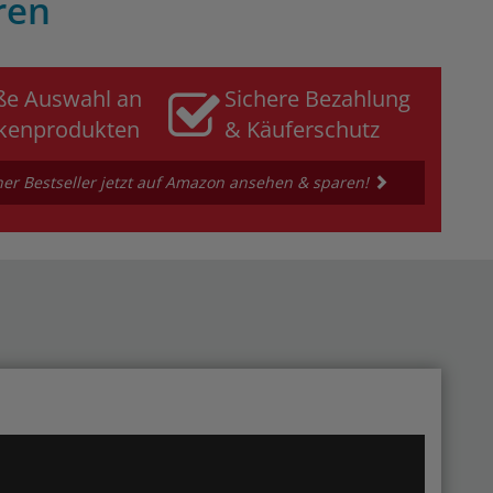
ren
ße Auswahl an
Sichere Bezahlung
kenprodukten
& Käuferschutz
er Bestseller jetzt auf Amazon ansehen & sparen!