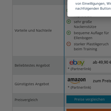
Trainingshaltung
von Einwilligungen, Wid
nachfolgenden Button
mit verstellbarer
Kopfstütze
sehr große
Nackenstütze
Vorteile und Nachteile
bequeme Auflage für
Ellenbogen
starker Plastikgeruch
beim Training
ab 49,90 
Beliebtestes Angebot
* (Partnerlink)
zum Prei
Günstigstes Angebot
* (Partnerlink)
Preise vergleichen
Preisvergleich