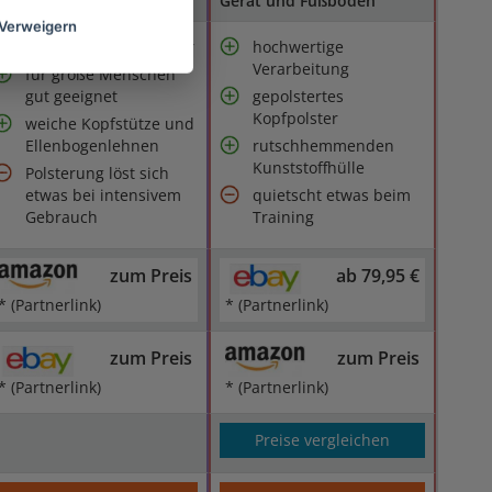
Bewegungsabläufe
Gerät und Fußboden
Verweigern
mit Trainingscomputer
hochwertige
Verarbeitung
für große Menschen
gut geeignet
gepolstertes
Kopfpolster
weiche Kopfstütze und
Ellenbogenlehnen
rutschhemmenden
Kunststoffhülle
Polsterung löst sich
etwas bei intensivem
quietscht etwas beim
Gebrauch
Training
zum Preis
ab 79,95 €
* (Partnerlink)
* (Partnerlink)
zum Preis
zum Preis
* (Partnerlink)
* (Partnerlink)
Preise vergleichen