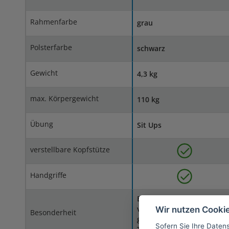
Rahmenfarbe
grau
Polsterfarbe
schwarz
Gewicht
4,3 kg
max. Körpergewicht
110 kg
Übung
Sit Ups
verstellbare Kopfstütze
Handgriffe
Einzigartige Struktur mit
verstellbarer Kopfstütze
Wir nutzen Cooki
Besonderheit
garantiert effektive
Sofern Sie Ihre Daten