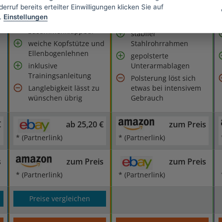
Training
Wiederholungen an
erruf bereits erteilter Einwilligungen klicken Sie auf
.
Einstellungen
einfach
mit Trainingscomputer
zusammenklappbar
stabiler
weiche Kopfstütze und
Stahlrohrrahmen
Ellenbogenlehnen
gepolsterte
inklusive
Unterarmablagen
Trainingsanleitung
Polsterung löst sich
Langlebigkeit lässt zu
etwas bei intensivem
wünschen übrig
Gebrauch
€
ab 25,20 €
zum Preis
* (Partnerlink)
* (Partnerlink)
s
zum Preis
zum Preis
* (Partnerlink)
* (Partnerlink)
Preise vergleichen