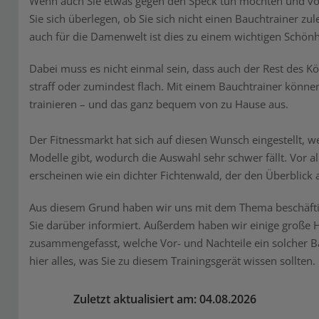
Wenn auch Sie etwas gegen den Speck tun möchten und vo
Sie sich überlegen, ob Sie sich nicht einen Bauchtrainer zu
auch für die Damenwelt ist dies zu einem wichtigen Schönh
Dabei muss es nicht einmal sein, dass auch der Rest des Kö
straff oder zumindest flach. Mit einem Bauchtrainer könne
trainieren – und das ganz bequem von zu Hause aus.
Der Fitnessmarkt hat sich auf diesen Wunsch eingestellt, w
Modelle gibt, wodurch die Auswahl sehr schwer fällt. Vor 
erscheinen wie ein dichter Fichtenwald, der den Überblick 
Aus diesem Grund haben wir uns mit dem Thema beschäftigt
Sie darüber informiert. Außerdem haben wir einige große
zusammengefasst, welche Vor- und Nachteile ein solcher Bau
hier alles, was Sie zu diesem Trainingsgerät wissen sollten.
Zuletzt aktualisiert am: 04.08.2026