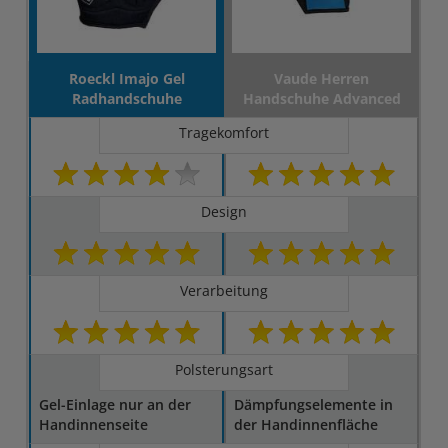
Roeckl Imajo Gel
Vaude Herren
Radhandschuhe
Handschuhe Advanced
Tragekomfort
Design
Verarbeitung
Polsterungsart
Gel-Ein­lage nur an der
Dämpfungselemente in
Han­din­nen­seite
der Handinnenfläche