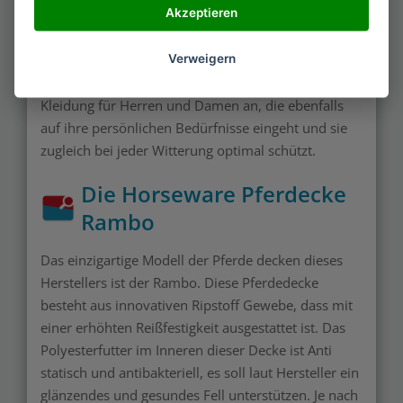
Akzeptieren
auch Sattel decken von Horseware kaufen, Sie sich
optimal an die individuellen Bedürfnisse und an die
Verweigern
Rücken Proportionen anpassen. Das Unternehmen
hat sein Sortiment erweitert und bietet heute auch
Kleidung für Herren und Damen an, die ebenfalls
auf ihre persönlichen Bedürfnisse eingeht und sie
zugleich bei jeder Witterung optimal schützt.
Die Horseware Pferdecke
Rambo
Das einzigartige Modell der Pferde decken dieses
Herstellers ist der Rambo. Diese Pferdedecke
besteht aus innovativen Ripstoff Gewebe, dass mit
einer erhöhten Reißfestigkeit ausgestattet ist. Das
Polyesterfutter im Inneren dieser Decke ist Anti
statisch und antibakteriell, es soll laut Hersteller ein
glänzendes und gesundes Fell unterstützen. Je nach