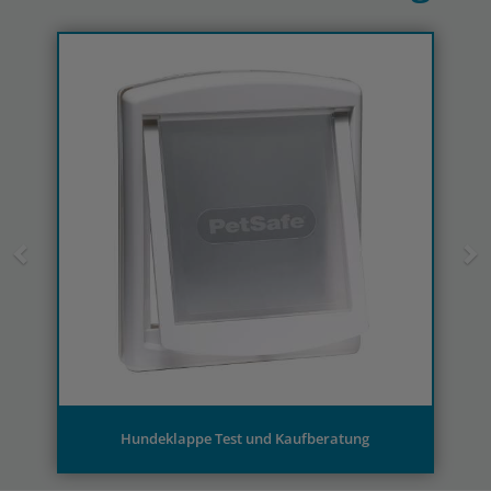
Previous
N
Hundeklappe Test und Kaufberatung