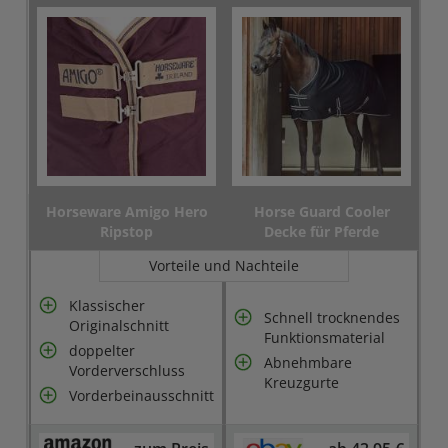
Horseware Amigo Hero
Horse Guard Cooler
Ripstop
Decke für Pferde
Vorteile und Nachteile
Klassischer
Schnell trocknendes
Originalschnitt
Funktionsmaterial
doppelter
Abnehmbare
Vorderverschluss
Kreuzgurte
Vorderbeinausschnitt