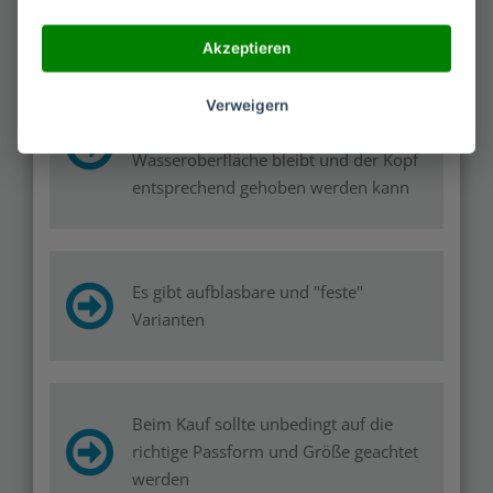
im Welpenalter beigebracht werden
Akzeptieren
Eine Hundeschwimmweste sorgt dafür,
Verweigern
dass der Rücken auf der
Wasseroberfläche bleibt und der Kopf
entsprechend gehoben werden kann
Es gibt aufblasbare und "feste"
Varianten
Beim Kauf sollte unbedingt auf die
richtige Passform und Größe geachtet
werden