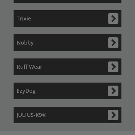
Trixie
Nobby
Ruff Wear
EzyDog
JULIUS-K9®