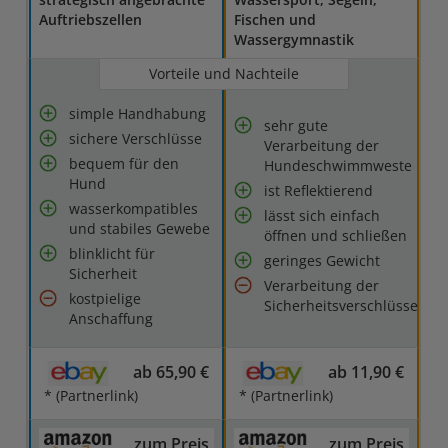
Auftriebszellen
Fischen und
Wassergymnastik
Vorteile und Nachteile
simple Handhabung
sehr gute
sichere Verschlüsse
Verarbeitung der
bequem für den
Hundeschwimmweste
Hund
ist Reflektierend
wasserkompatibles
lässt sich einfach
und stabiles Gewebe
öffnen und schließen
blinklicht für
geringes Gewicht
Sicherheit
Verarbeitung der
kostpielige
Sicherheitsverschlüsse
Anschaffung
ab 65,90 €
ab 11,90 €
* (Partnerlink)
* (Partnerlink)
zum Preis
zum Preis