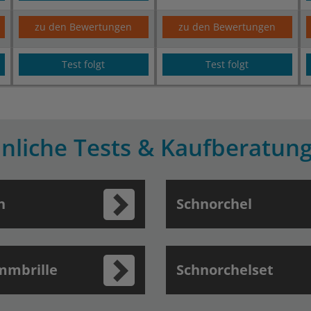
zu den Bewertungen
zu den Bewertungen
Test folgt
Test folgt
nliche Tests & Kaufberatun
n
Schnorchel
mmbrille
Schnorchelset