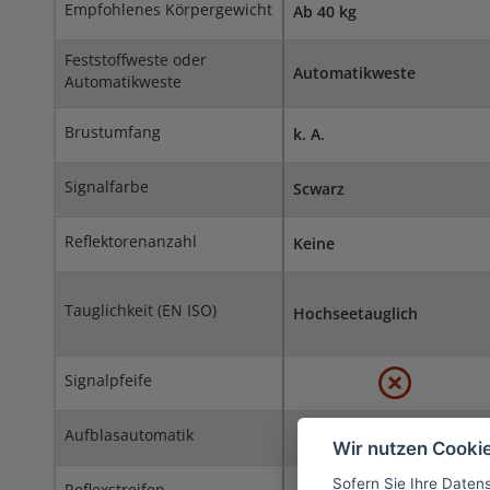
Empfohlenes Körpergewicht
Ab 40 kg
Feststoffweste oder
Automatikweste
Automatikweste
Brustumfang
k. A.
Signalfarbe
Scwarz
Reflektorenanzahl
Keine
Tauglichkeit (EN ISO)
Hochseetauglich
Signalpfeife
Aufblasautomatik
Wir nutzen Cooki
Sofern Sie Ihre Daten
Reflexstreifen