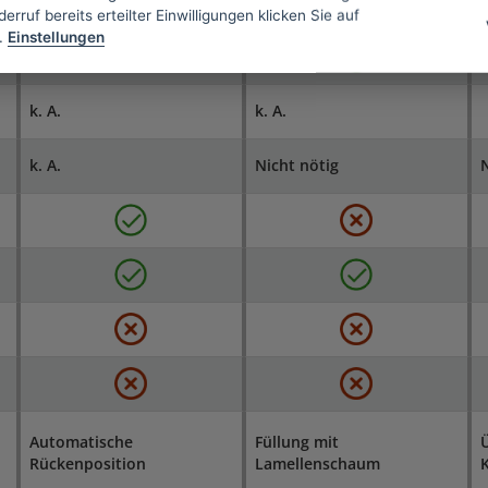
erruf bereits erteilter Einwilligungen klicken Sie auf
.
Einstellungen
k. A.
k. A.
k. A.
Nicht nötig
N
Automatische
Füllung mit
Rückenposition
Lamellenschaum