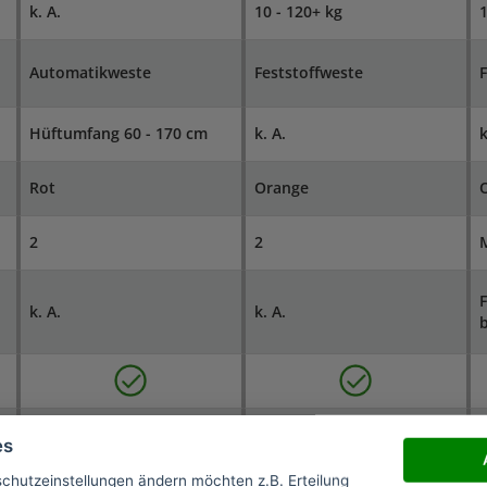
k. A.
10 - 120+ kg
1
Automatikweste
Feststoffweste
F
Hüftumfang 60 - 170 cm
k. A.
k
Rot
Orange
2
2
M
F
k. A.
k. A.
b
Nicht nötig
Nicht nötig
N
es
schutzeinstellungen ändern möchten z.B. Erteilung