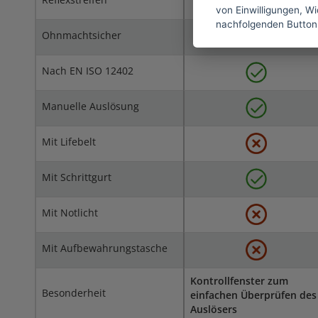
von Einwilligungen, Wid
nachfolgenden Button
Ohnmachtsicher
Nach EN ISO 12402
Manuelle Auslösung
Mit Lifebelt
Mit Schrittgurt
Mit Notlicht
Mit Aufbewahrungstasche
Kontrollfenster zum
Besonderheit
einfachen Überprüfen des
Auslösers