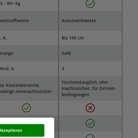
5 - 90+ kg
eststoffweste
Automatikweste
. A.
Bis 140 cm
Orange
Gelb
ind. 4
3
Hoch­see­taug­lich, ohn­
ür Küs­ten­be­reiche,
machts­si­cher, für Ext­rem­
edingt ohn­machts­si­cher
be­din­gungen
icht nötig
Akzeptieren