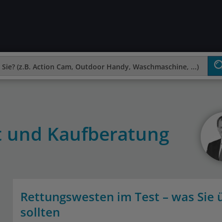
t und Kaufberatung
Rettungswesten im Test – was Sie
sollten