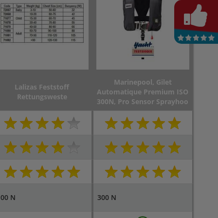
Marinepool, Gilet
Lalizas Feststoff
Automatique Premium ISO
Rettungsweste
300N, Pro Sensor Sprayhoo
100 N
300 N