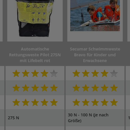
Automatische
Secumar Schwimmweste
Rettungsweste Pilot 275N
Bravo für Kinder und
mit Lifebelt rot
Erwachsene
30 N - 100 N (je nach
275 N
Größe)