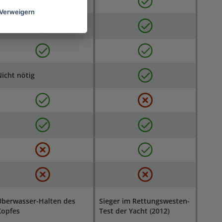
Verweigern
icht nötig
Überwasser-Halten des
Sieger im Rettungswesten-
Kopfes
Test der Yacht (2012)