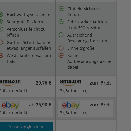
Gibt ein sicheres
Hochwertig verarbeitet
Gefühl
Sehr gute Pasform
Sehr starker Autrieb
dank 300 Newton
Verschluss leicht zu
öffnen
Ausreichend
Bewegungsfreiraum
Gurt im Schritt könnte
etwas länger ausfallen
Einheitsgröße
Weste kratzt etwas am
Keine
Hals
Aufbewahrungstasche
dabei
29,76 €
zum Preis
* (Partnerlink)
* (Partnerlink)
ab 25,90 €
zum Preis
* (Partnerlink)
* (Partnerlink)
Preise vergleichen