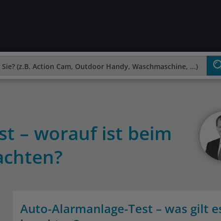
t – worauf ist beim
achten?
Auto-Alarmanlage-Test – was gilt e