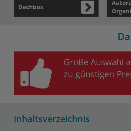
Autorü
Dachbox
Organi
Da
Große Auswahl a
zu günstigen Pr
Inhaltsverzeichnis