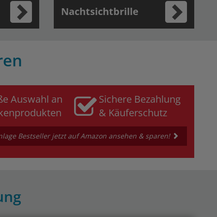
Nachtsichtbrille
ren
ße Auswahl an
Sichere Bezahlung
kenprodukten
& Käuferschutz
lage Bestseller jetzt auf Amazon ansehen & sparen!
ung