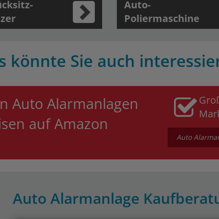
cksitz-
Auto-
zer
Poliermaschine
s könnte Sie auch interessie
Gro
n Auto Alarmanlagen
Mar
eisen auf Amazon
Auto Alarman
Auto Alarmanlage Kaufberat