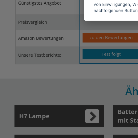
Günstigstes Angebot
von Einwilligungen, Wid
* (Partnerlink)
nachfolgenden Button
Preisvergleich
zu den Bewertungen
Amazon Bewertungen
Test folgt
Unsere Testberichte:
Äh
Batter
H7 Lampe
mit St