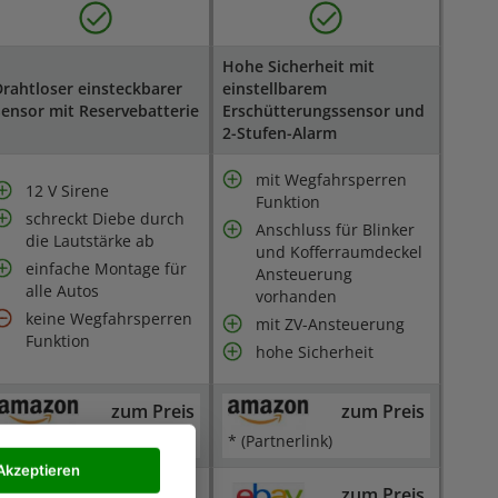
Hohe Sicherheit mit
rahtloser einsteckbarer
einstellbarem
ensor mit Reservebatterie
Erschütterungssensor und
2-Stufen-Alarm
mit Wegfahrsperren
12 V Sirene
Funktion
schreckt Diebe durch
Anschluss für Blinker
die Lautstärke ab
und Kofferraumdeckel
einfache Montage für
Ansteuerung
alle Autos
vorhanden
keine Wegfahrsperren
mit ZV-Ansteuerung
Funktion
hohe Sicherheit
zum Preis
zum Preis
* (Partnerlink)
* (Partnerlink)
Akzeptieren
zum Preis
zum Preis