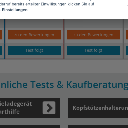
erruf bereits erteilter Einwilligungen klicken Sie auf
* (Partnerlink)
* (Partnerlink)
.
Einstellungen
zu den Bewertungen
zu den Bewertungen
Test folgt
Test folgt
nliche Tests & Kaufberatun
ieladegerät
Kopfstützenhalteru
arthilfe