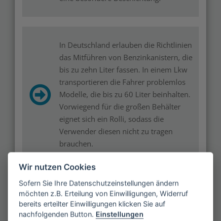
In Deutschland erlauben die Richtlinien
das Mitführen von Benzinkanistern, die
bis zu zehn Liter fassen. In einem Lkw
transportieren die Fahrer problemlos
Modelle, die bis zu 60 Liter beinhalten.
Vorwiegend für die großen Behälter
eignet sich ein Rolli, sodass die
Verwender diesen nicht zu tragen
brauchen.
Wir nutzen Cookies
Sofern Sie Ihre Datenschutzeinstellungen ändern
möchten z.B. Erteilung von Einwilligungen, Widerruf
bereits erteilter Einwilligungen klicken Sie auf
nachfolgenden Button.
Einstellungen