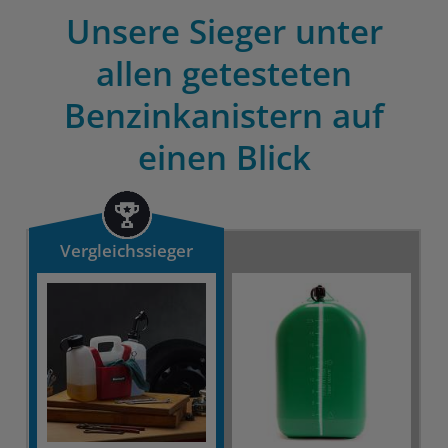
Unsere Sieger unter
allen getesteten
Benzinkanistern auf
einen Blick
Vergleichssieger