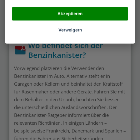
Akzeptieren
Verweigern
Wo befindet sich der
Benzinkanister?
Vorwiegend platzieren die Verwender den
Benzinkanister im Auto. Alternativ steht er in
Garagen oder Kellern und beinhaltet den Kraftstoff
für Rasenmäher oder andere Geräte. Fahren Sie mit
dem Behälter in den Urlaub, beachten Sie besser
die unterschiedlichen Auslandsvorschriften. Der
Benzinkanister-Ratgeber informiert über die
relevanten Richtlinien. In einigen Ländern –
beispielsweise Frankreich, Dänemark und Spanien –
führen die Fahrer aus Sicherheitsgründen