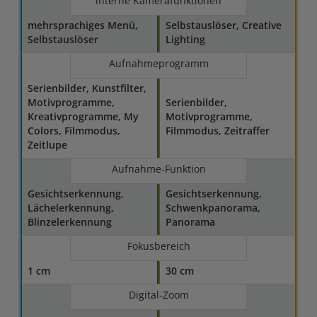
interne Kamerafunktionen
mehrsprachiges Menü,
Selbstauslöser, Creative
Selbstauslöser
Lighting
Aufnahmeprogramm
Serienbilder, Kunstfilter,
Motivprogramme,
Serienbilder,
Kreativprogramme, My
Motivprogramme,
Colors, Filmmodus,
Filmmodus, Zeitraffer
Zeitlupe
Aufnahme-Funktion
Gesichtserkennung,
Gesichtserkennung,
Lächelerkennung,
Schwenkpanorama,
Blinzelerkennung
Panorama
Fokusbereich
1 cm
30 cm
Digital-Zoom