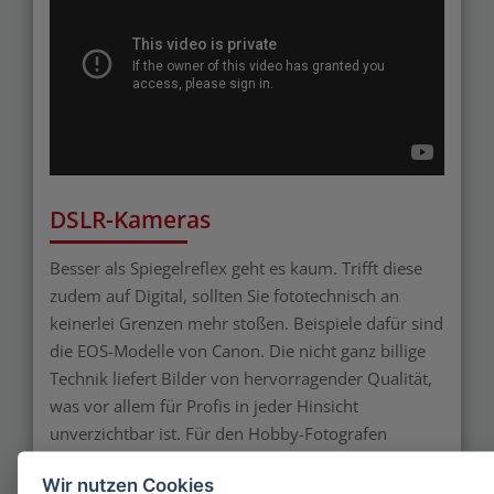
DSLR-Kameras
Besser als Spiegelreflex geht es kaum. Trifft diese
zudem auf Digital, sollten Sie fototechnisch an
keinerlei Grenzen mehr stoßen. Beispiele dafür sind
die EOS-Modelle von Canon. Die nicht ganz billige
Technik liefert Bilder von hervorragender Qualität,
was vor allem für Profis in jeder Hinsicht
unverzichtbar ist. Für den Hobby-Fotografen
werden diese Kameras vor allem im Bereich der
Wir nutzen Cookies
Vergrößerung von Abzügen interessant. Hierbei