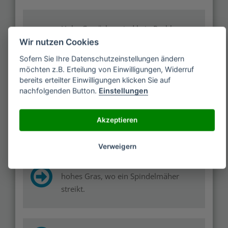
Hohe Gewächse sind kein Problem.
Damit sind sie auch für die Heu-
Wir nutzen Cookies
Bereitung bestens geeignet.
Sofern Sie Ihre Datenschutzeinstellungen ändern
möchten z.B. Erteilung von Einwilligungen, Widerruf
bereits erteilter Einwilligungen klicken Sie auf
nachfolgenden Button.
Einstellungen
Balkenmäher braucht wenig Pflege und
ist wartungsarm.
Akzeptieren
Verweigern
Der Mäh-Balken „beißt“ sich auch durch
hohes Gras, wo ein Spindelmäher
streikt.