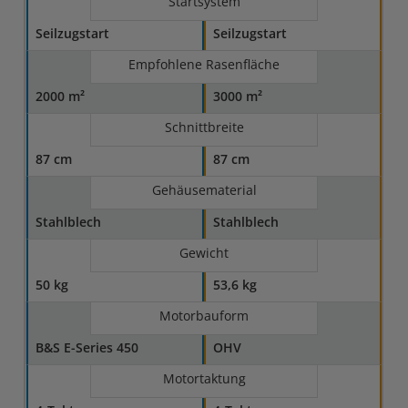
Startsystem
Seilzugstart
Seilzugstart
Empfohlene Rasenfläche
2000 m²
3000 m²
Schnittbreite
87 cm
87 cm
Gehäusematerial
Stahlblech
Stahlblech
Gewicht
50 kg
53,6 kg
Motorbauform
B&S E-Series 450
OHV
Motortaktung