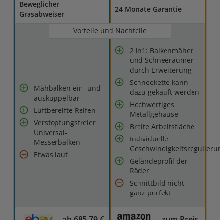
Beweglicher
24 Monate Garantie
Grasabweiser
Vorteile und Nachteile
2 in1: Balkenmäher
und Schneeräumer
durch Erweiterung
Schneekette kann
Mähbalken ein- und
dazu gekauft werden
auskuppelbar
Hochwertiges
Luftbereifte Reifen
Metallgehäuse
Verstopfungsfreier
Breite Arbeitsfläche
Universal-
Individuelle
Messerbalken
Geschwindigkeitsregulieru
Etwas laut
Geländeprofil der
Räder
Schnittbild nicht
ganz perfekt
ab 685,79 €
zum Preis