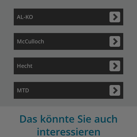
AL-KO
McCulloch
Hecht
MTD
Das könnte Sie auch
interessieren