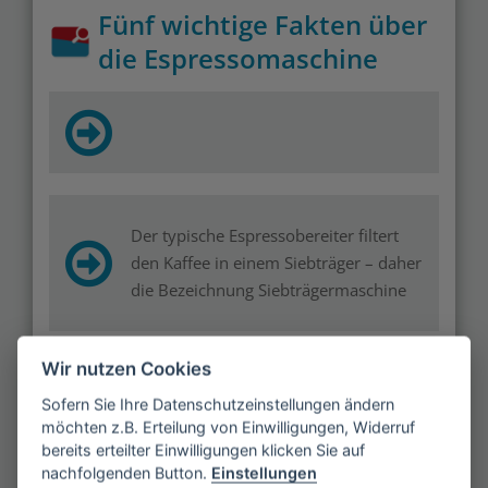
Fünf wichtige Fakten über
die Espressomaschine
Der typische Espressobereiter filtert
den Kaffee in einem Siebträger – daher
die Bezeichnung Siebträgermaschine
Wir nutzen Cookies
Espressomaschinen-Varianten mit einer
Sofern Sie Ihre Datenschutzeinstellungen ändern
elektrischen Pumpe zur
möchten z.B. Erteilung von Einwilligungen, Widerruf
Druckerzeugung haben die
bereits erteilter Einwilligungen klicken Sie auf
nachfolgenden Button.
Einstellungen
ursprünglichen Handhebelmaschinen