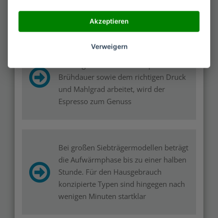
weitestgehend abgelöst
Akzeptieren
Verweigern
Nur wenn die Espresso- bzw.
Siebträgermaschinen mit optimaler
Brühdauer sowie dem richtigen Druck
und Mahlgrad arbeitet, wird der
Espresso zum Genuss
Bei großen Siebträgermodellen beträgt
die Aufwärmphase bis zu einer halben
Stunde. Für den Hausgebrauch
konzipierte Typen sind hingegen nach
wenigen Minuten startklar