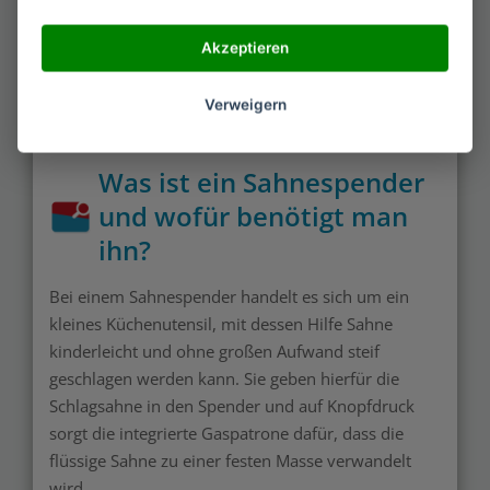
Akzeptieren
Sahnespender bieten Füllmengen
zwischen 0,25 und 1 Liter
Verweigern
Was ist ein Sahnespender
und wofür benötigt man
ihn?
Bei einem Sahnespender handelt es sich um ein
kleines Küchenutensil, mit dessen Hilfe Sahne
kinderleicht und ohne großen Aufwand steif
geschlagen werden kann. Sie geben hierfür die
Schlagsahne in den Spender und auf Knopfdruck
sorgt die integrierte Gaspatrone dafür, dass die
flüssige Sahne zu einer festen Masse verwandelt
wird.