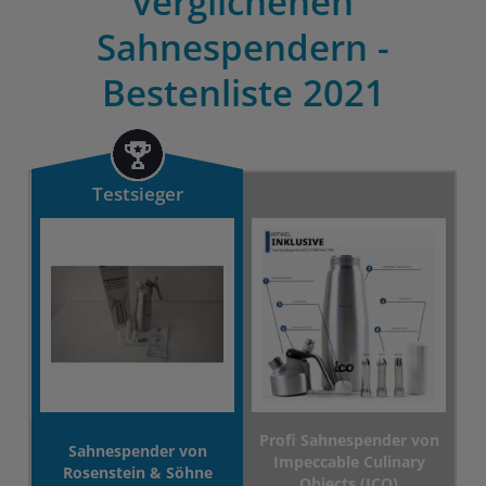
verglichenen
Sahnespendern -
Bestenliste 2021
Testsieger
Profi Sahnespender von
Sahnespender von
Impeccable Culinary
Rosenstein & Söhne
Objects (ICO)