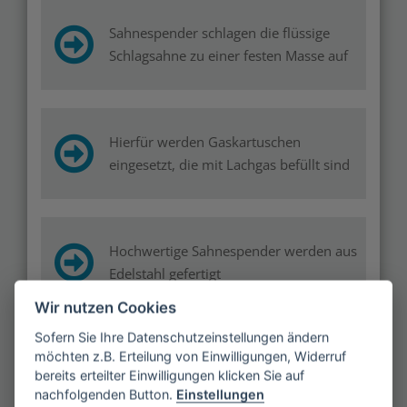
Sahnespender schlagen die flüssige
Schlagsahne zu einer festen Masse auf
Hierfür werden Gaskartuschen
eingesetzt, die mit Lachgas befüllt sind
Hochwertige Sahnespender werden aus
Edelstahl gefertigt
Wir nutzen Cookies
Sofern Sie Ihre Datenschutzeinstellungen ändern
möchten z.B. Erteilung von Einwilligungen, Widerruf
Achten Sie beim Kauf auf eine einfache
bereits erteilter Einwilligungen klicken Sie auf
Handhabung und Reinigung
nachfolgenden Button.
Einstellungen