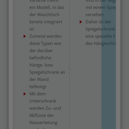
Variante meint
sind in der Regel
ein Modell, in das
mit einem Spiegel
der Waschtisch
versehen
bereits integriert
Daher ist der
ist
Spiegelschrank
Zumeist werden
eine spezielle Form
diese Typen wie
des Hängeschranks
der darüber
befindliche
Hänge- bzw.
Spiegelschrank an
der Wand
befestigt
Mit dem
Unterschrank
werden Zu- und
Abflüsse der
Wasserleitung