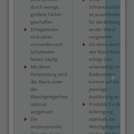
durch wenige,
Schrankausführung
größere Fächer
ist ausschließlich
geschaffen
für die Befestigung
Einlegeböden
an der Wand
sind selten
vorgesehen
vorhanden und
Ob diese oberhalb
Schubladen
des Waschbeckens
fehlen häufig
erfolgt oder
Mit deren
anderweitig im
Verwendung wird
Badezimmer,
der Raum unter
kommt auf die
der
jeweilige
Waschgelegenheit
Ausführung an
optimal
Produkte für die
ausgenutzt
Anbringung
Die
oberhalb der
anspruchsvolle
Waschgelegenheit