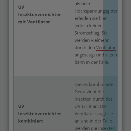
als beim
UV
Hochspannungsgitter
Insektenvernichter
erleiden sie hier
mit Ventilator
jedoch keinen
Stromschlag. Sie
werden vielmehr
durch den
Ventilator
angesaugt und sitzen
dann in der Falle.
Dieses kombinierte
Gerät zieht die
Insekten durch das
UV
UV-Licht an. Der
Insektenvernichter
Ventilator saugt sie
kombiniert
an und in der Falle
werden die Insekten