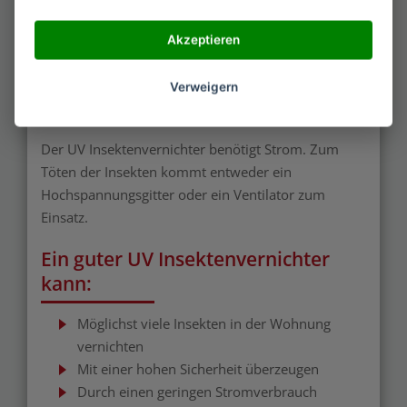
Die meisten UV Insektenvernichter sind
ausschließlich für den Betrieb in geschlossenen
Akzeptieren
Räumen geeignet, da sie den äußeren
Witterungsbedingungen nicht ausgesetzt werden
Verweigern
dürfen.
Der UV Insektenvernichter benötigt Strom. Zum
Töten der Insekten kommt entweder ein
Hochspannungsgitter oder ein Ventilator zum
Einsatz.
Ein guter UV Insektenvernichter
kann:
Möglichst viele Insekten in der Wohnung
vernichten
Mit einer hohen Sicherheit überzeugen
Durch einen geringen Stromverbrauch