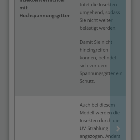
tötet die Insekten
mit
umgehend, sodass
Hochspannungsgitter
Sie nicht weiter
belästigt werden.
Damit Sie nicht
hineingreifen
können, befindet
sich vor dem
Spannungsgitter ein
Schutz.
Auch bei diesem
Modell werden die
Insekten durch die
UV-Strahlung
angezogen. Anders