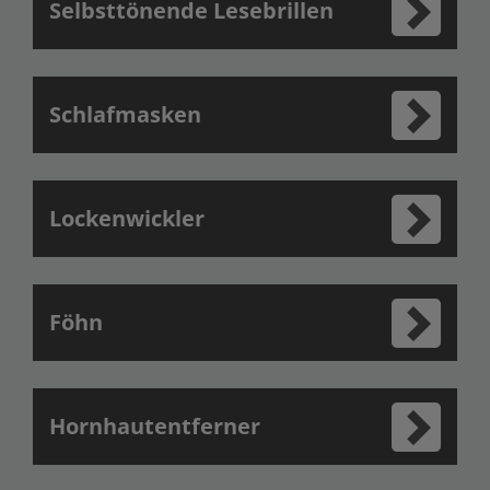
Selbsttönende Lesebrillen
Schlafmasken
Lockenwickler
Föhn
Hornhautentferner