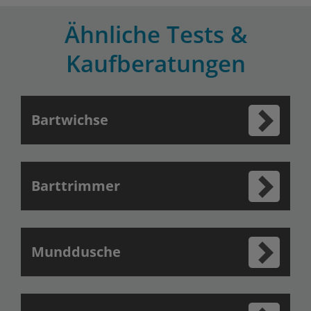
Ähnliche Tests &
Kaufberatungen
Bartwichse
Barttrimmer
Munddusche