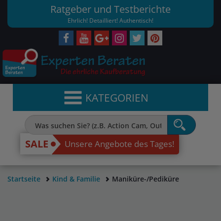
Ratgeber und Testberichte
Ehrlich! Detailliert! Authentisch!
KATEGORIEN
SALE
Unsere Angebote des Tages!
Startseite
Kind & Familie
Maniküre-/Pediküre