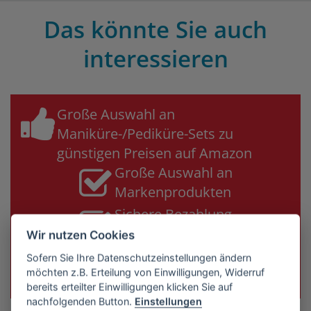
Das könnte Sie auch
interessieren
Große Auswahl an
Maniküre-/Pediküre-Sets zu
günstigen Preisen auf Amazon
Große Auswahl an
Markenprodukten
Sichere Bezahlung
& Käuferschutz
Wir nutzen Cookies
Sofern Sie Ihre Datenschutzeinstellungen ändern
Maniküre-/Pediküre Bestseller jetzt auf Amazon
möchten z.B. Erteilung von Einwilligungen, Widerruf
ansehen & sparen!
bereits erteilter Einwilligungen klicken Sie auf
nachfolgenden Button.
Einstellungen