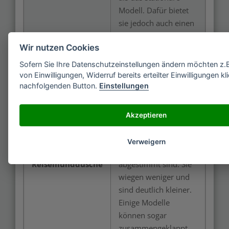
Modell. Dafür bietet
sie jedoch auch einen
guten Komfort, vor
Wir nutzen Cookies
allem auf Reisen.
Sofern Sie Ihre Datenschutzeinstellungen ändern möchten z.B
von Einwilligungen, Widerruf bereits erteilter Einwilligungen kl
nachfolgenden Button.
Einstellungen
Reisemundduschen
sind noch kleiner als
mobile Mundduschen,
Akzeptieren
da sie auf die
speziellen Bedürfnisse
Verweigern
der Reisenden
Reisemunddusche
abgestimmt sind. Sie
wiegen weniger und
sind deutlich kleiner.
Einige Modelle
können sogar
zusammengeklappt