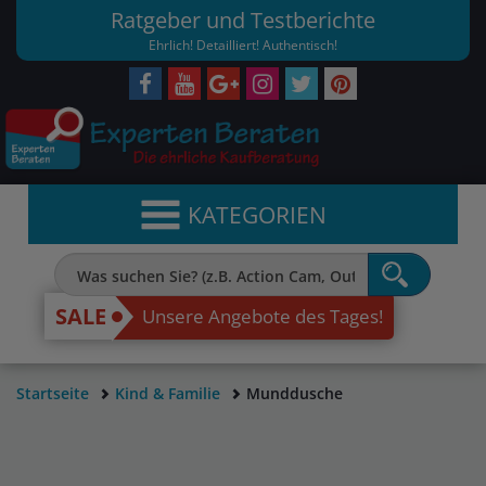
Ratgeber und Testberichte
Ehrlich! Detailliert! Authentisch!
KATEGORIEN
SALE
Unsere Angebote des Tages!
Startseite
Kind & Familie
Munddusche