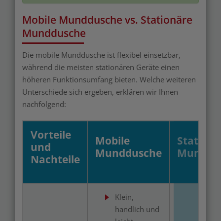
Mobile Munddusche vs. Stationäre
Munddusche
Die mobile Munddusche ist flexibel einsetzbar,
während die meisten stationären Geräte einen
höheren Funktionsumfang bieten. Welche weiteren
Unterschiede sich ergeben, erklären wir Ihnen
nachfolgend:
Vorteile
Mobile
Stationä
und
Munddusche
Munddu
Nachteile
Klein,
handlich und