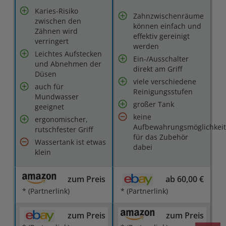
Karies-Risiko
Zahnzwischenräume
zwischen den
können einfach und
Zähnen wird
effektiv gereinigt
verringert
werden
Leichtes Aufstecken
Ein-/Ausschalter
und Abnehmen der
direkt am Griff
Düsen
viele verschiedene
auch für
Reinigungsstufen
Mundwasser
großer Tank
geeignet
keine
ergonomischer,
Aufbewahrungsmöglichkei
rutschfester Griff
für das Zubehör
Wassertank ist etwas
dabei
klein
zum Preis
ab 60,00 €
* (Partnerlink)
* (Partnerlink)
zum Preis
zum Preis