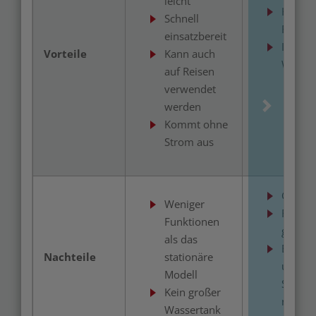
leicht
Hoher
Schnell
Funkti
einsatzbereit
Integri
Vorteile
Kann auch
Wasser
auf Reisen
verwendet
werden
Kommt ohne
Strom aus
Groß u
Weniger
Für Rei
Funktionen
geeign
als das
Benöti
Nachteile
stationäre
und ka
Modell
Stroma
Kein großer
nicht b
Wassertank