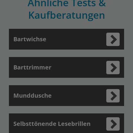
Ähnliche Tests &
Kaufberatungen
Bartwichse
Barttrimmer
Munddusche
Selbsttönende Lesebrillen