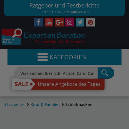
Ratgeber und Testberichte
Ehrlich! Detailliert! Authentisch!
KATEGORIEN
SALE
Unsere Angebote des Tages!
Startseite
Kind & Familie
Schlafmasken