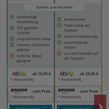
Vorteile und Nachteile
hochwertige
Kindersicher
Verarbeitung
Toller Klang der
TÜV geprüfte
Spieluhr
Qualität
einfache Bedienung
ansprechende Farbe
ansprechende
mehrere Spieluhren
Farben
wählbar
nur eine Melodie auf
nicht für Babys
der Spieluhr
geeignet
ab 18,99 €
ab 28,90 €
* (Partnerlink)
* (Partnerlink)
zum Preis
zum Preis
* (Partnerlink)
* (Partnerlink)
Preise vergleichen
Preise vergleichen