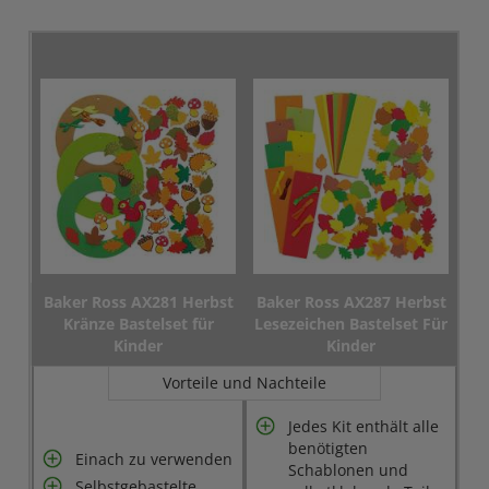
Baker Ross AX281 Herbst
Baker Ross AX287 Herbst
Kränze Bastelset für
Lesezeichen Bastelset Für
Kinder
Kinder
Vorteile und Nachteile
Jedes Kit enthält alle
benötigten
Einach zu verwenden
Schablonen und
Selbstgebastelte