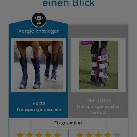
einen Blick
Vergleichssieger
QHP Starke
Horze
Transportgamaschen
Transportgamaschen
Turnout
Tragekomfort