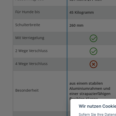
Für Hunde bis
45 Kilogramm
Schulterbreite
260 mm
Mit Verriegelung
2 Wege Verschluss
4 Wege Verschluss
aus einem stabilen
Aluminiumrahmen und
Besonderheit
einer strapazierfähigen
flexiblen Klappe
Wir nutzen Cooki
Sofern Sie Ihre Daten