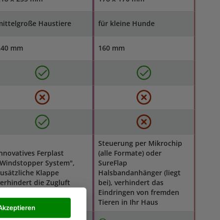
ittelgroße Haustiere
für kleine Hunde
240 mm
160 mm
Steuerung per Mikrochip
nnovatives Ferplast
(alle Formate) oder
"Windstopper System",
SureFlap
usätzliche Klappe
Halsbandanhänger (liegt
erhindert die Zugluft
bei), verhindert das
bestmöglichst
Eindringen von fremden
Tieren in Ihr Haus
Akzeptieren