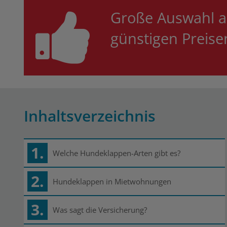
Große Auswahl 
günstigen Preis
Inhaltsverzeichnis
1.
Welche Hundeklappen-Arten gibt es?
2.
Hundeklappen in Mietwohnungen
3.
Was sagt die Versicherung?