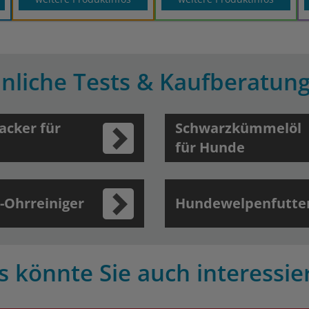
nliche Tests & Kaufberatun
acker für
Schwarzkümmelöl
für Hunde
-Ohrreiniger
Hundewelpenfutte
s könnte Sie auch interessie