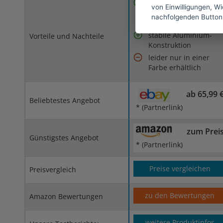
2-Wege-Verschluss mi
von Einwilligungen, Wid
einschiebbarer
nachfolgenden Button
Metallplatte
stabile Aluminium-
Vorteile und Nachteile
Konstruktion
leider nur in einer
Farbe erhältlich
ab 65,99 
Beliebtestes Angebot
* (Partnerlink)
zum Prei
Günstigstes Angebot
* (Partnerlink)
Preise vergleichen
Preisvergleich
zu den Bewertungen
Amazon Bewertungen
weitere Produktinfos