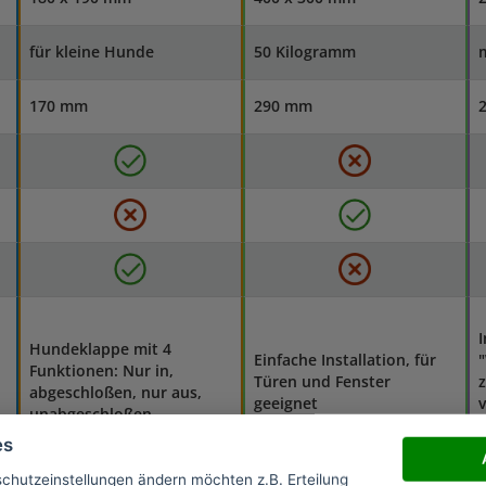
für kleine Hunde
50 Kilogramm
m
170 mm
290 mm
I
Hundeklappe mit 4
Einfache Installation, für
Funktionen: Nur in,
Türen und Fenster
z
abgeschloßen, nur aus,
geeignet
v
unabgeschloßen
es
schutzeinstellungen ändern möchten z.B. Erteilung