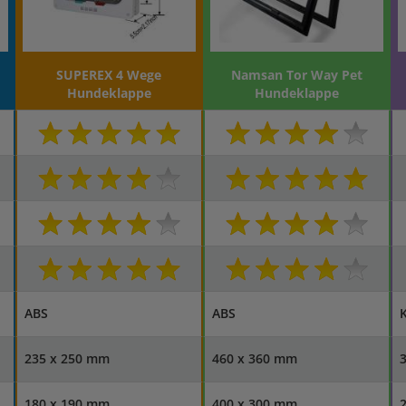
SUPEREX 4 Wege
Namsan Tor Way Pet
Hundeklappe
Hundeklappe
ABS
ABS
K
235 x 250 mm
460 x 360 mm
180 x 190 mm
400 x 300 mm