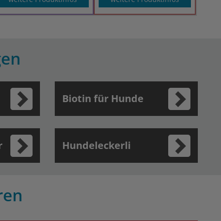
gen
Biotin für Hunde
r
Hundeleckerli
ren