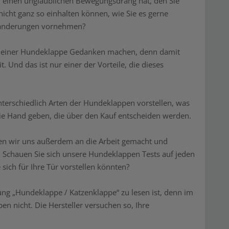
er einen unglaublichen Bewegungsdrang hat, den Sie
nicht ganz so einhalten können, wie Sie es gerne
eränderungen vornehmen?
au einer Hundeklappe Gedanken machen, denn damit
. Und das ist nur einer der Vorteile, die dieses
erschiedlich Arten der Hundeklappen vorstellen, was
 die Hand geben, die über den Kauf entscheiden werden.
ben wir uns außerdem an die Arbeit gemacht und
. Schauen Sie sich unsere Hundeklappen Tests auf jeden
ie sich für Ihre Tür vorstellen könnten?
ng „Hundeklappe / Katzenklappe“ zu lesen ist, denn im
n nicht. Die Hersteller versuchen so, Ihre