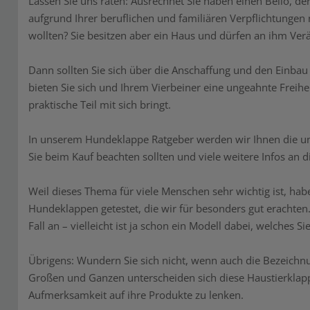
Lassen Sie uns raten: Ausrechnet Sie haben einen Bello, d
aufgrund Ihrer beruflichen und familiären Verpflichtungen 
wollten? Sie besitzen aber ein Haus und dürfen an ihm V
Dann sollten Sie sich über die Anschaffung und den Einb
bieten Sie sich und Ihrem Vierbeiner eine ungeahnte Freiheit
praktische Teil mit sich bringt.
In unserem Hundeklappe Ratgeber werden wir Ihnen die unt
Sie beim Kauf beachten sollten und viele weitere Infos an
Weil dieses Thema für viele Menschen sehr wichtig ist, ha
Hundeklappen getestet, die wir für besonders gut erachten
Fall an – vielleicht ist ja schon ein Modell dabei, welches S
Übrigens: Wundern Sie sich nicht, wenn auch die Bezeichnu
Großen und Ganzen unterscheiden sich diese Haustierklappe
Aufmerksamkeit auf ihre Produkte zu lenken.