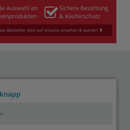
ße Auswahl an
Sichere Bezahlung
kenprodukten
& Käuferschutz
e Bestseller jetzt auf Amazon ansehen & sparen!
 knapp
en