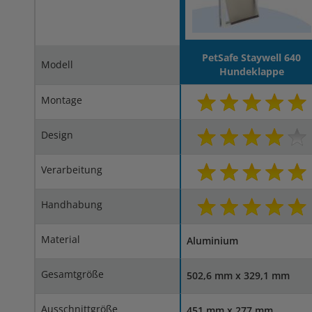
PetSafe Staywell 640
Modell
Hundeklappe
Montage
Design
Verarbeitung
Handhabung
Material
Aluminium
Gesamtgröße
502,6 mm x 329,1 mm
Ausschnittgröße
451 mm x 277 mm