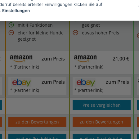
t
erruf bereits erteilter Einwilligungen klicken Sie auf
einfach auf dem
.
Einstellungen
Fenster oder Haustür
einfache Installation
zu instalieren
für Türen und Fenster
mit 4 Funktionen
geeignet
eher für kleine Hunde
etwas hoher Preis
geeignet
€
zum Preis
21,00 €
* (Partnerlink)
* (Partnerlink)
s
zum Preis
zum Preis
* (Partnerlink)
* (Partnerlink)
Preise vergleichen
zu den Bewertungen
zu den Bewertungen
weitere Produktinfos
weitere Produktinfos