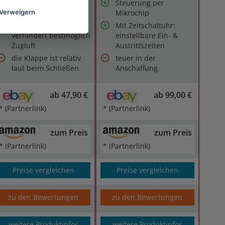
4-Wege-
Steuerung per
Zugangssystem
Mikrochip
Verweigern
Windstopper-System
Mit Zeitschaltuhr:
verhindert bestmöglich
einstellbare Ein- &
Zugluft
Austrittszeiten
die Klappe ist relativ
teuer in der
laut beim Schließen
Anschaffung
ab 47,90 €
ab 99,00 €
* (Partnerlink)
* (Partnerlink)
zum Preis
zum Preis
* (Partnerlink)
* (Partnerlink)
Preise vergleichen
Preise vergleichen
zu den Bewertungen
zu den Bewertungen
weitere Produktinfos
weitere Produktinfos