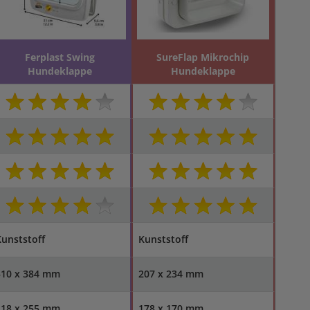
Ferplast Swing
SureFlap Mikrochip
Hundeklappe
Hundeklappe
unststoff
Kunststoff
310 x 384 mm
207 x 234 mm
218 x 255 mm
178 x 170 mm