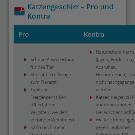
Katzengeschirr – Pro und
Kontra
Pro
Kontra
Natürlichem Verha
Schöne Abwechslung
(Jagen, Entdecken,
für das Tier
Ausruhen,
Stressfreiere Gänge
Herumrennen) ka
zum Tierarzt
nicht nachgegange
Typische
werden
Freigängerrisiken
Katzen neigen zu P
(Überfahren,
vor unbekannten
Vergiften) werden
Geräuschen/Einflü
verhindert/minimiert
Weitere Impfunge
Kann noch mehr
gegen Leukämie,
dem Jagen,
Tollwut und FIP