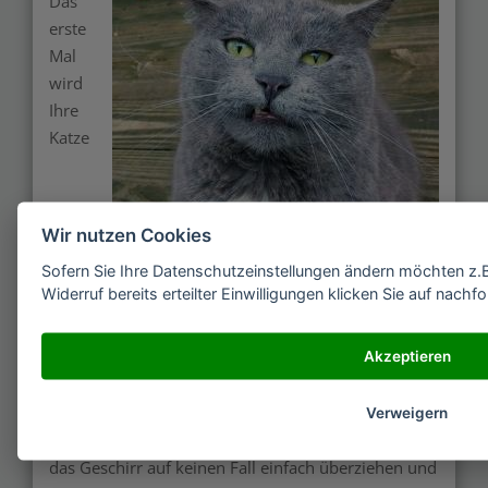
Das
erste
Mal
wird
Ihre
Katze
Wir nutzen Cookies
Sofern Sie Ihre Datenschutzeinstellungen ändern möchten z.B.
Widerruf bereits erteilter Einwilligungen klicken Sie auf nach
Akzeptieren
Verweigern
wahrscheinlich richtig blöd finden. Daher sollten Sie
das Geschirr auf keinen Fall einfach überziehen und