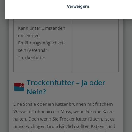
bekommen
Verweigern
Kann unter Umständen
die einzige
Ernährungsmöglichkeit
sein (Veterinär-
Trockenfutter
Trockenfutter – Ja oder
Nein?
Eine Schale oder ein Katzenbrunnen mit frischem
Wasser ist ohnehin ein Muss, wenn Sie eine Katze
halten. Doch wenn Sie Trockenfutter füttern, ist es
umso wichtiger. Grundsätzlich sollten Katzen rund