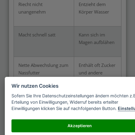
Riecht nicht
Entzieht dem
unangenehm
Körper Wasser
Macht schnell satt
Kann sich im
Magen aufblähen
Nette Abwechslung zum
Enthält oft Zucker
Nassfutter
und andere
schädliche
Wir nutzen Cookies
Bestandteile
Sofern Sie Ihre Datenschutzeinstellungen ändern möchten z.
Erteilung von Einwilligungen, Widerruf bereits erteilter
Einwilligungen klicken Sie auf nachfolgenden Button.
Einstel
Ideal als Leckerli z. B. im
Katzen mit
Fummelbrett
Zahnproblemen
könnten
Akzeptieren
Schmerzen