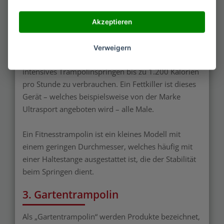
Ihre Kondition verbessern oder abnehmen
möchten, kann das Training mit einem
Akzeptieren
Fitnesstrampolin sich als perfekte Möglichkeit
erweisen. Glaubt man den Angaben verschiedener
Verweigern
Internetplattformen, ist es möglich, durch
intensives Trampolinspringen bis zu 1.200 Kalorien
pro Stunde zu verbrauchen. Ein Fettkiller ist dieses
Gerät – welches beispielsweise von der Marke
Ultrasport angeboten wird – alle Male.
Ein Fitnesstrampolin ist ein kleines Modell mit
einem geringen Durchmesser, welches häufig mit
einer Haltestange ausgestattet ist, die der Stabilität
beim Springen dient.
3. Gartentrampolin
Als „Gartentrampolin“ werden Produkte bezeichnet,