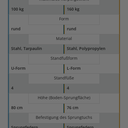
100 kg
160 kg
Form
rund
rund
Material
Stahl, Tarpaulin
Stahl, Polypropylen
Standfußform
U-Form
L-Form
Standfüße
4
4
Höhe (Boden-Sprungfläche)
80 cm
76 cm
Befestigung des Sprungtuchs
Sprungfedern
Sprungfedern