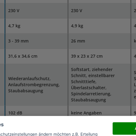
230 V
230 V
2
4,7 kg
4,9 kg
4
3 - 39 mm
26 mm
31,6 x 34,6 cm
39 x 23 x 27 cm
4
Softstart, ziehender
S
Schnitt, einstellbarer
Wiederanlaufschutz,
S
Schnitttiefe,
Anlaufstrombegrenzung,
L
Überlastschalter,
Staubabsaugung
z
Spindelarretierung,
e
Staubabsaugung
102 dB
keine Angaben
9
es
3 - 39 mm
8 - 26 mm
schutzeinstellungen ändern möchten z.B. Erteilung