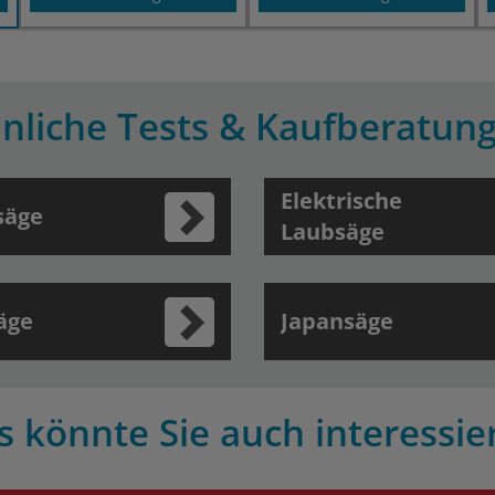
nliche Tests & Kaufberatun
Elektrische
säge
Laubsäge
äge
Japansäge
s könnte Sie auch interessie