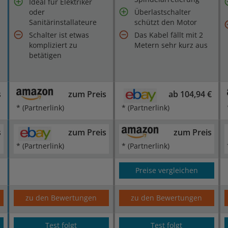
Ideal für Elektriker
oder
Überlastschalter
Sanitärinstallateure
schützt den Motor
Schalter ist etwas
Das Kabel fällt mit 2
kompliziert zu
Metern sehr kurz aus
betätigen
s
zum Preis
ab 104,94 €
* (Partnerlink)
* (Partnerlink)
s
zum Preis
zum Preis
* (Partnerlink)
* (Partnerlink)
Preise vergleichen
zu den Bewertungen
zu den Bewertungen
Test folgt
Test folgt