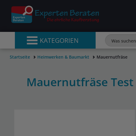
KATEGORIEN
Startseite
Heimwerken & Baumarkt
Mauernutfräse
Mauernutfräse Test