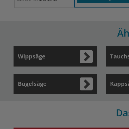
Äh
Wippsäge
Tauch
Bügelsäge
Kapps
Da