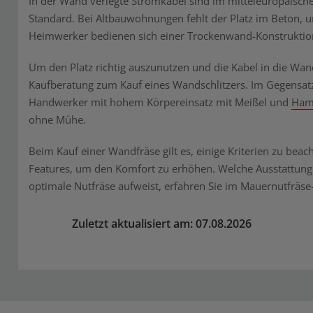
In der Wand verlegte Stromkabel sind im mitteleuropäisch
Standard. Bei Altbauwohnungen fehlt der Platz im Beton, u
Heimwerker bedienen sich einer Trockenwand-Konstruktion
Um den Platz richtig auszunutzen und die Kabel in die Wa
Kaufberatung zum Kauf eines Wandschlitzers. Im Gegensatz 
Handwerker mit hohem Körpereinsatz mit Meißel und
Ham
ohne Mühe.
Beim Kauf einer Wandfräse gilt es, einige Kriterien zu bea
Features, um den Komfort zu erhöhen. Welche Ausstattung 
optimale Nutfräse aufweist, erfahren Sie im Mauernutfräse
Zuletzt aktualisiert am: 07.08.2026