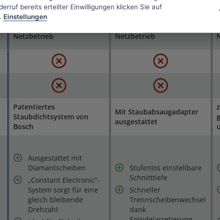
erruf bereits erteilter Einwilligungen klicken Sie auf
150 mm
125 mm
.
Einstellungen
Netzbetrieb
Netzbetrieb
Patentiertes
z
Mit Staubabsaugadapter
Staubdichtsystem von
g
ausgestattet
Bosch
u
Ausgestattet mit
Diamantscheiben
Stufenlos einstellbare
Schnitttiefe
„Constant Electronic“-
System sorgt für eine
Schneller
gleich bleibende
Trennscheibenwechsel
Drehzahl
dank
Spindelarretierung