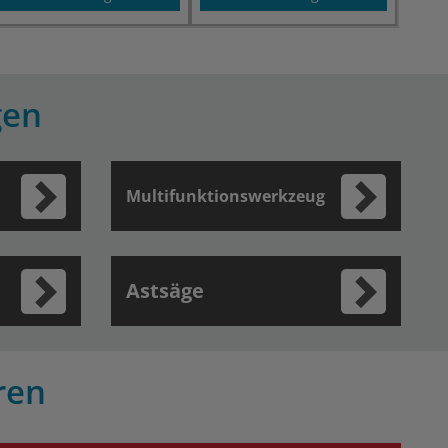
gen
Multifunktionswerkzeug
Astsäge
ren