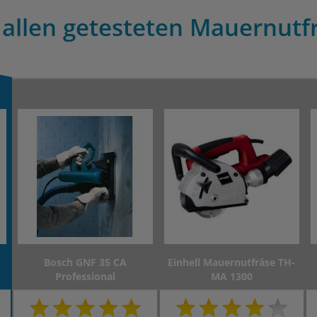
 allen getesteten Mauernutfr
Bosch GNF 35 CA
Einhell Mauernutfräse TH-
Professional
MA 1300