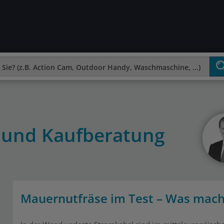
 und Kaufberatung
Mauernutfräse im Test – Was macht