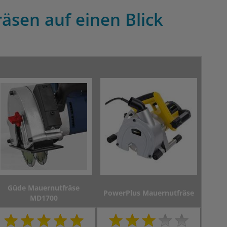
äsen auf einen Blick
Güde Mauernutfräse
PowerPlus Mauernutfräse
MD1700