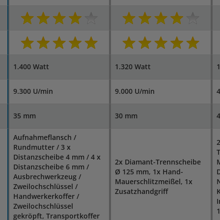
1.400 Watt
1.320 Watt
1
9.300 U/min
9.000 U/min
4
35 mm
30 mm
Aufnahmeflansch /
Rundmutter / 3 x
T
Distanzscheibe 4 mm / 4 x
2x Diamant-Trennscheibe
M
Distanzscheibe 6 mm /
Ø 125 mm, 1x Hand-
Ausbrechwerkzeug /
Mauerschlitzmeißel, 1x
N
Zweilochschlüssel /
Zusatzhandgriff
K
Handwerkerkoffer /
I
Zweilochschlüssel
gekröpft, Transportkoffer