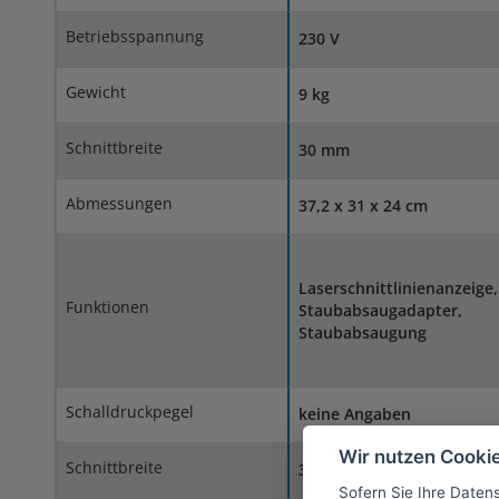
Betriebsspannung
230 V
Gewicht
9 kg
Schnittbreite
30 mm
Abmessungen
37,2 x 31 x 24 cm
Laserschnittlinienanzeige,
Funktionen
Staubabsaugadapter,
Staubabsaugung
Schalldruckpegel
keine Angaben
Wir nutzen Cooki
Schnittbreite
30 mm
Sofern Sie Ihre Daten