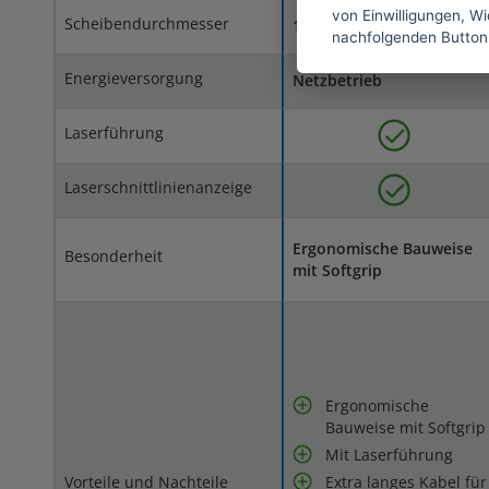
von Einwilligungen, Wid
Scheibendurchmesser
150 mm
nachfolgenden Button
Energieversorgung
Netzbetrieb
Laserführung
Laserschnittlinienanzeige
Ergonomische Bauweise
Besonderheit
mit Softgrip
Ergonomische
Bauweise mit Softgrip
Mit Laserführung
Vorteile und Nachteile
Extra langes Kabel für