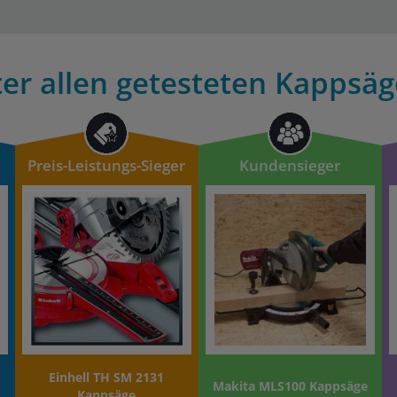
er allen getesteten Kappsäg
Preis-Leistungs-Sieger
Kundensieger
Einhell TH SM 2131
Makita MLS100 Kappsäge
Kappsäge