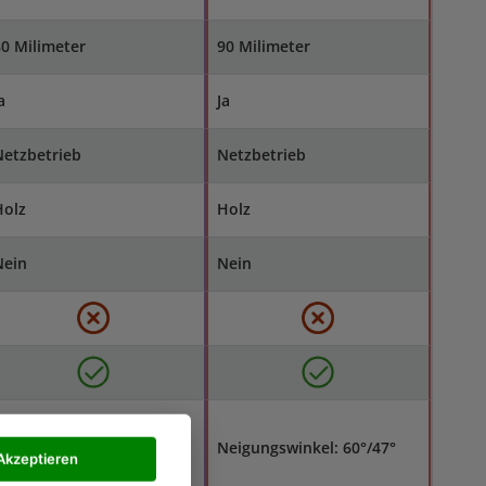
0 Milimeter
90 Milimeter
a
Ja
Netzbetrieb
Netzbetrieb
Holz
Holz
Nein
Nein
Zugfunktion
Neigungswinkel: 60°/47°
Akzeptieren