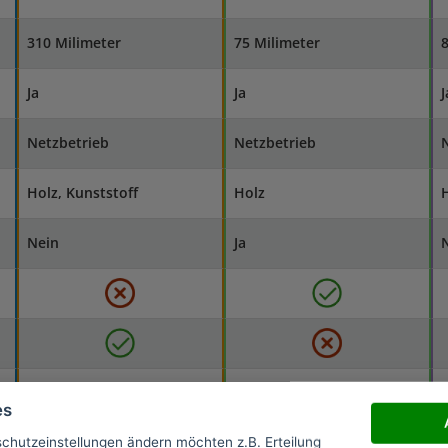
310 Milimeter
75 Milimeter
8
Ja
Ja
J
Netzbetrieb
Netzbetrieb
Holz, Kunststoff
Holz
Nein
Ja
Spindelarretierung,
Sägeblattarretierung,
es
Schnitttiefenregulierung
Softgriff
l
schutzeinstellungen ändern möchten z.B. Erteilung