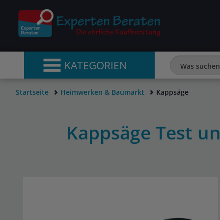
KATEGORIEN
Startseite
Heimwerken & Baumarkt
Kappsäge
Kappsäge Test u