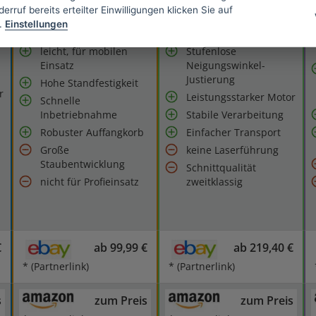
erruf bereits erteilter Einwilligungen klicken Sie auf
.
Einstellungen
leicht, für mobilen
Stufenlose
Einsatz
Neigungswinkel-
Justierung
Hohe Standfestigkeit
r
Leistungsstarker Motor
Schnelle
Inbetriebnahme
Stabile Verarbeitung
Robuster Auffangkorb
Einfacher Transport
Große
keine Laserführung
Staubentwicklung
Schnittqualität
nicht für Profieinsatz
zweitklassig
€
ab 99,99 €
ab 219,40 €
* (Partnerlink)
* (Partnerlink)
s
zum Preis
zum Preis