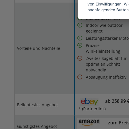
von Einwilligungen, Wid
nachfolgenden Button
Starkes Laserlicht
Indoor wie outdoor
geeignet
Leistungsstarker Moto
Präzise
Vorteile und Nachteile
Winkeleinstellung
Zweites Sägeblatt für
optimalen Schnitt
notwendig
Absaugung ineffektiv
ab 258,99 
Beliebtestes Angebot
* (Partnerlink)
zum Prei
Günstigstes Angebot