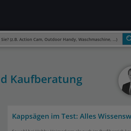
nd Kaufberatung
Kappsägen im Test: Alles Wissens