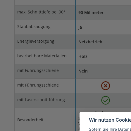
max. Schnitttiefe bei 90°
90 Milimeter
Staubabsaugung
Ja
Energieversorgung
Netzbetrieb
bearbeitbare Materialien
Holz
mit Führungsschiene
Nein
mit Führungsschiene
mit Laserschnittführung
Laser, Spänefangsack,
Spänabsaugeinrichtung,
Wir nutzen Cooki
Besonderheit
Werkstückspannvorrichtung,
Anschlag, Werkzeug-Schlüsse
Sofern Sie Ihre Daten