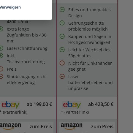
Verweigern
Edles und kompaktes
Leerlauf-Drehzahl:
Design
4800 U/min
Gehrungsschnitte
extra lange
problemlos möglich
Zugfunktion bis 430
Kappen und Sägen in
mm
Hochgeschwindigkeit
Laserschnittführung
Leichter Wechsel des
Inkl.
Sägeblattes
Tischverbreiterung
Nicht für Linkshänder
Preis
geeignet
Staubsaugung nicht
Laser
effektiv genug
batteriebetrieben und
unpräzise
ab 199,00 €
ab 428,50 €
* (Partnerlink)
* (Partnerlink)
zum Preis
zum Preis