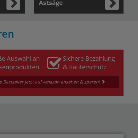
Astsäge
ren
ße Auswahl an
Sichere Bezahlung
kenprodukten
& Käuferschutz
 Bestseller jetzt auf Amazon ansehen & sparen!