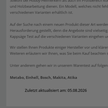
Sowohl bei Hobby-Heimerkern als auch im Profibereich ko
und Holzbearbeitung dienen. Ein Modell, welches nicht fehl
verschiedenen Varianten erhältlich ist.
Auf der Suche nach einem neuen Produkt dieser Art werde
Herausforderung gestellt, denn die Angebote sind vielseit
Kappsäge Test auf die verschiedenen Varianten eingehen un
Wir stellen Ihnen Produkte einiger Hersteller vor und kläre
Weiteren erläutern wir Ihnen, was Sie beim Kauf beachten s
Unter anderem gehen wir in unserem Warentest auf folgend
Metabo, Einhell, Bosch, Makita, Atika
Zuletzt aktualisiert am: 05.08.2026