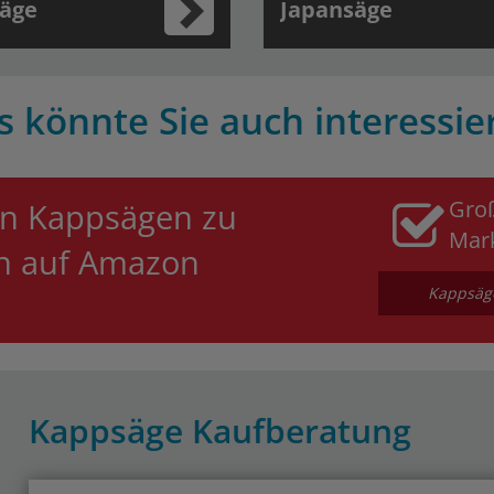
säge
Japansäge
s könnte Sie auch interessie
Gro
an Kappsägen zu
Mar
en auf Amazon
Kappsäge
Kappsäge Kaufberatung