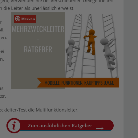
geht, verwenden Sie bei verschiedenen Gelegenheiten.
 die Leiter als unerlässlich erweist.
Merken
r
il,
en.
ei
n.
as
er.
leiter-Test die Multifunktionsleiter.
Zum ausführlichen Ratgeber