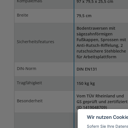
Kompaktmaß
97 x 79,5 x 25,5 cm
Breite
79,5 cm
Bodentraversen mit
sägezahnförmigen
Fußkappen, Sprossen mit
Sicherheitsfeatures
Anti-Rutsch-Riffelung, 2
rutschsichere Stehbleche
für Arbeitsplattform
DIN-Norm
DIN EN131
Tragfähigkeit
150 kg kg
Vom TÜV Rheinland und
Besonderheit
GS geprüft und zertifiziert
(ID 1419048709)
Wir nutzen Cooki
Sofern Sie Ihre Daten