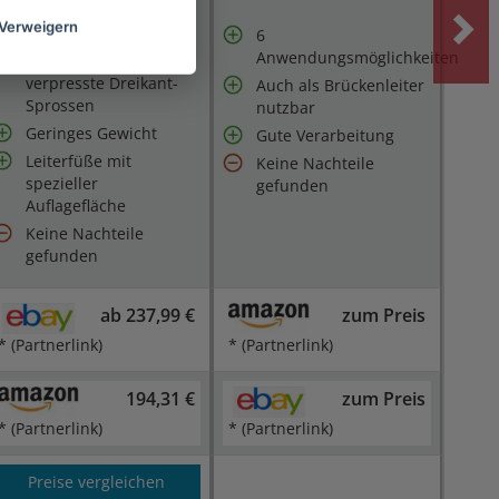
genutzt werden
Verweigern
6
Rundum geriffelte, 4-
Anwendungsmöglichkeiten
fach mit dem Holm
verpresste Dreikant-
Auch als Brückenleiter
Sprossen
nutzbar
Geringes Gewicht
Gute Verarbeitung
Leiterfüße mit
Keine Nachteile
spezieller
gefunden
Auflagefläche
Keine Nachteile
gefunden
ab 237,99 €
zum Preis
* (Partnerlink)
* (Partnerlink)
194,31 €
zum Preis
* (Partnerlink)
* (Partnerlink)
Preise vergleichen