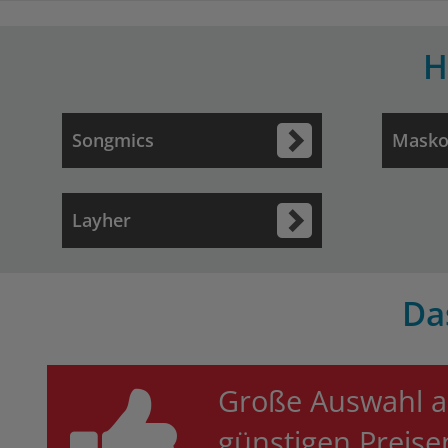
H
Songmics
Mask
Layher
Da
Große Auswahl a
günstigen Preis