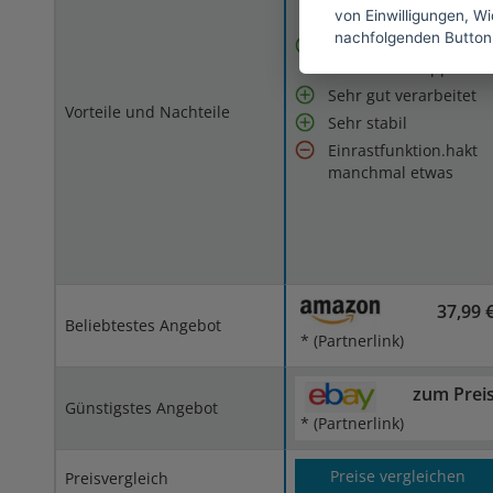
von Einwilligungen, Wid
nachfolgenden Button
Leicht aus- und
zusammenklappbar
Sehr gut verarbeitet
Vorteile und Nachteile
Sehr stabil
Einrastfunktion.hakt
manchmal etwas
37,99 
Beliebtestes Angebot
* (Partnerlink)
zum Prei
Günstigstes Angebot
* (Partnerlink)
Preise vergleichen
Preisvergleich