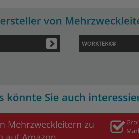
ersteller von Mehrzweckleit
o
WORKTEKK®
s könnte Sie auch interessie
Gro
n Mehrzweckleitern zu
Mar
en auf Amazon