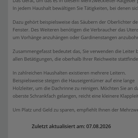
Das Gerät, um das es in diesem Mehrzweckleiter-Ratgeber 
In jedem Haushalt bewältigen Sie Tätigkeiten, bei denen sich
Dazu gehört beispielsweise das Säubern der Oberlichter de
Fenster. Des Weiteren benötigen die Verbraucher das Utens
um Vorhänge anzuhängen oder Gardinenstangen anzubohr
Zusammengefasst bedeutet das, Sie verwenden die Leiter b
allen Betätigungen, die oberhalb Ihrer Reichweite stattfinde
In zahlreichen Haushalten existieren mehrere Leitern.
Beispielsweise steigen die Hauseigentümer auf eine lange
Holzleiter, um die Dachrinne zu reinigen. Möchten Sie an d
oberste Schrankfach gelangen, reicht eine kleinere Klappleit
Um Platz und Geld zu sparen, empfiehlt Ihnen der Mehrzweck
Zuletzt aktualisiert am: 07.08.2026