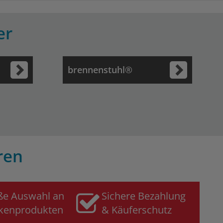
er
brennenstuhl®
ren
ße Auswahl an
Sichere Bezahlung
kenprodukten
& Käuferschutz