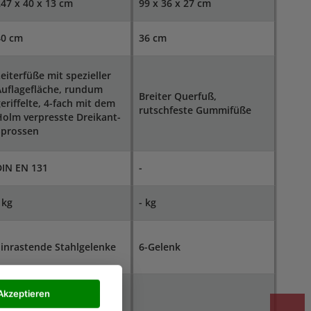
47 x 40 x 13 cm
99 x 36 x 27 cm
40 cm
36 cm
eiterfüße mit spezieller
uflagefläche, rundum
Breiter Querfuß,
eriffelte, 4-fach mit dem
rutschfeste Gummifüße
olm verpresste Dreikant-
Sprossen
DIN EN 131
-
 kg
- kg
inrastende Stahlgelenke
6-Gelenk
Kann als Stehleiter
Akzeptieren
und Anlegeleiter