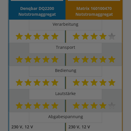
Denqbar DQ2200
Matrix 160100470
Notstromaggregat
Notstromaggregat
Verarbeitung
Transport
Bedienung
Lautstärke
Abgabespannung
230 V, 12 V
230 V, 12 V