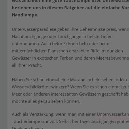
Was zeichnet eine gute Tauchlampe bzw. Unterwasser
beziehen uns in diesem Ratgeber auf die einfache Va
Handlampe.
Unterwasserparadiese geben ihre Geheimnisse preis, wenn 
Nachttauchgänge oder Tauchgänge in tiefste Tiefen
unternehmen. Auch beim Schnorcheln oder beim
mitternächtlichen Planschen erstrahlen Riffe im dunklen
Gewässer in exotischen Farben und deren Meeresbewohne
all ihrer Pracht.
Haben Sie schon einmal eine Muräne lächeln sehen, oder e
Wasserschildkröte zwinkern? Wenn Sie es schon einmal z
Meer oder anderen interessanten Gewässern geschafft hab
möchte alles genau sehen können.
Auch als Verstärkung, wenn man mit einer
Unterwasserka
Taucherlampe sinnvoll. Selbst bei Tagestauchgängen gibt es
Dunklem liegen.