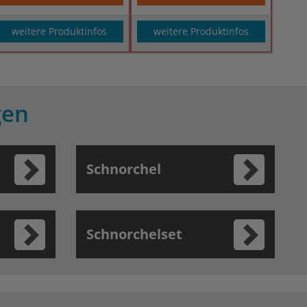
weitere Produktinfos
weitere Produktinfos
gen
Schnorchel
Schnorchelset