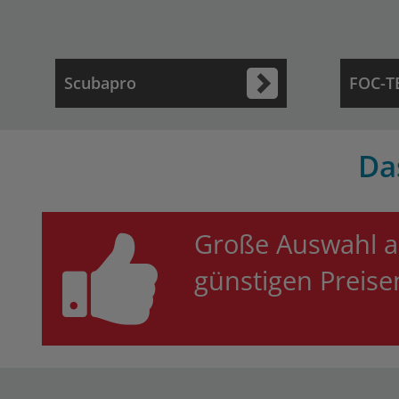
Scubapro
FOC-T
Da
Große Auswahl 
günstigen Preis