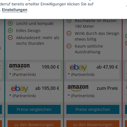
Verarbeitung
Großer Lichtkegel und
erruf bereits erteilter Einwilligungen klicken Sie auf
Sehr hell durch starke
helles Licht
.
Einstellungen
Lichtbündelung
Weite Reichweite
Reichweite im Wasser:
Leicht und kompakt
180 Meter
Edles Design
Wirkt durch das Design
Akkuladezeit: mehr als
etwas billig
sechs Stunden
Kaum seitliche
i
Ausstrahlung
€
199,00 €
ab 47,90 €
* (Partnerlink)
* (Partnerlink)
s
ab 195,00 €
zum Preis
* (Partnerlink)
* (Partnerlink)
Preise vergleichen
Preise vergleichen
zu den Bewertungen
zu den Bewertungen