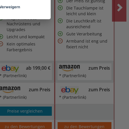
Der Preis ist günstig
Schickes, einfaches
Verweigern
Die Tauchlampe ist
Design
leicht und klein
Möglichkeit des
Die Leuchtkraft ist
Nachrüstens und
ausreichend
Upgrades
Gute Verarbeitung
Leicht und kompakt
Armband ist eng und
Kein optimales
fixiert nicht
Farbergebnis
ab 199,00 €
zum Preis
* (Partnerlink)
* (Partnerlink)
zum Preis
zum Preis
* (Partnerlink)
* (Partnerlink)
Preise vergleichen
zu den Bewertungen
zu den Bewertungen