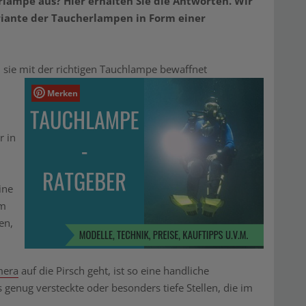
lampe aus? Hier erhalten Sie die Antworten. Wir
riante der Taucherlampen in Form einer
sie mit der richtigen Tauchlampe bewaffnet
Merken
r in
ine
um
en,
mera
auf die Pirsch geht, ist so eine handliche
 genug versteckte oder besonders tiefe Stellen, die im