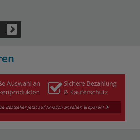
ren
ße Auswahl an
Sichere Bezahlung
kenprodukten
& Käuferschutz
e Bestseller jetzt auf Amazon ansehen & sparen!