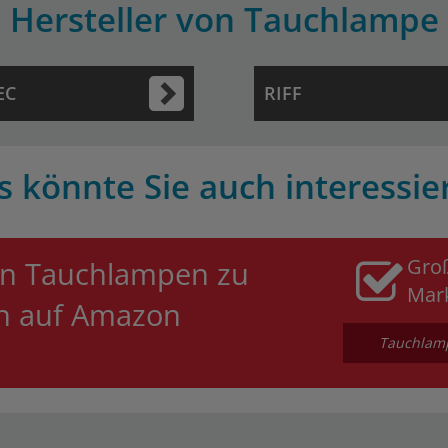
Hersteller von Tauchlampe
EC
RIFF
s könnte Sie auch interessie
Gro
an Tauchlampen zu
Mar
en auf Amazon
Tauchlamp