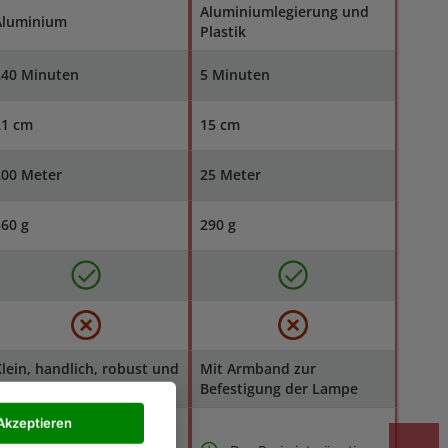
Aluminiumlegierung und
Aluminium
Plastik
240 Minuten
5 Minuten
21 cm
15 cm
200 Meter
25 Meter
60 g
290 g
lein, handlich, robust und
Mit Armband zur
hne Elektronik
Befestigung der Lampe
Akzeptieren
Lange Leuchtdauer