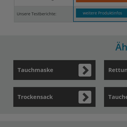
weitere Produktinfos
Unsere Testberichte:
Äh
Tauchmaske
Rettu
Trockensack
Tauche