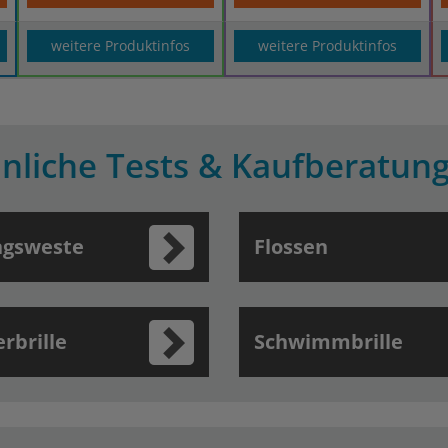
weitere Produktinfos
weitere Produktinfos
nliche Tests & Kaufberatun
ngsweste
Flossen
rbrille
Schwimmbrille