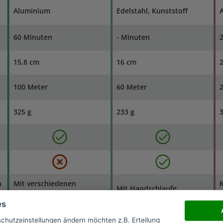
Aluminium
Edelstahl, Kunststoff
60 Minuten
- Minuten
15,8 cm
16 cm
100 Meter
60 Meter
325 g
233 g
3
n
Mit verschiedenen
K
Mit Handschlaufe
Helligkeitsstufen
o
es
Gute und robuste
schutzeinstellungen ändern möchten z.B. Erteilung