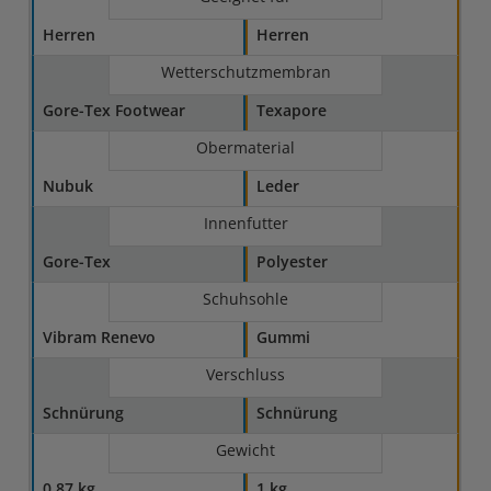
Herren
Herren
Wetterschutzmembran
Gore-Tex Footwear
Texapore
Obermaterial
Nubuk
Leder
Innenfutter
Gore-Tex
Polyester
Schuhsohle
Vibram Renevo
Gummi
Verschluss
Schnürung
Schnürung
Gewicht
0,87 kg
1 kg