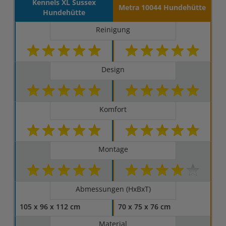
Kennels XL Sussex
Metra 10044 Hundehütte
Hundehütte
Reinigung
Design
Komfort
Montage
Abmessungen (HxBxT)
105 x 96 x 112 cm
70 x 75 x 76 cm
Material