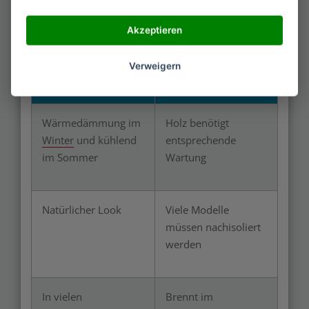
Terrasse (ca. 142 Euro, Stand Dezember 2021),
sieht allerdings richtig edel aus.
Akzeptieren
Verweigern
Vorteile
Nachteile
Wärmedämmung im
Holz benötigt
Winter
und kühlend
entsprechende
im Sommer
Wartung
Natürlicher Look
Viele Modelle
müssen nachisoliert
werden
In vielen
Brennt im