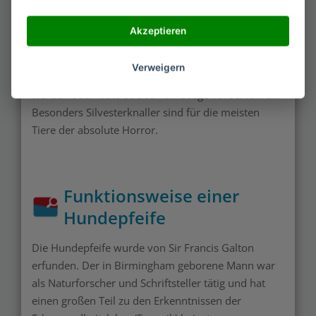
nicht ganz so gut wie Hunde mit stehenden Ohren.
Akzeptieren
Das alles hat natürlich nicht nur Vorteile, sondern
auch Nachteile. So reagieren viele
Tiere
ängstlich,
Verweigern
wenn jemand schreit, Bauarbeiten durchgeführt
werden oder laute Straßenfahrzeuge vorbei fahren.
Besonders Silvesterknaller sind für die meisten
Tiere der absolute Horror.
Funktionsweise einer
Hundepfeife
Die Hundepfeife wurde von Sir Francis Galton
erfunden. Der in Birmingham geborene Mann war
als Naturforscher und Schriftsteller tätig und hat
einen großen Teil zu den Erkenntnissen der