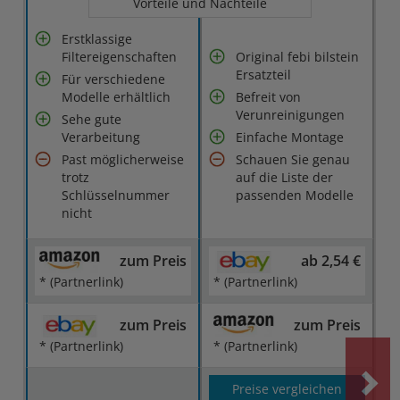
Vorteile und Nachteile
Erstklassige
Filtereigenschaften
Original febi bilstein
Ersatzteil
Für verschiedene
Modelle erhältlich
Befreit von
Verunreinigungen
Sehe gute
Verarbeitung
Einfache Montage
Past möglicherweise
Schauen Sie genau
trotz
auf die Liste der
Schlüsselnummer
passenden Modelle
nicht
zum Preis
ab 2,54 €
* (Partnerlink)
* (Partnerlink)
zum Preis
zum Preis
* (Partnerlink)
* (Partnerlink)
Preise vergleichen