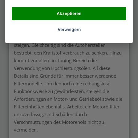
Moderne Fahrzeugtechnologien erlauben eine
Akzeptieren
Verlagerung der Wartungsintervalle nach hinten.
Diese liegen heutzutage nicht selten bei
30.000 Kilometern und mehr. Auch die
Verweigern
Anforderungen in Bezug auf die Motorenleistung
steigen. Gleichzeitig sind die Autohersteller
bestrebt, den Kraftstoffverbrauch zu senken. Hinzu
kommt vor allem in Tuning-Bereich die
Verwendung von Hochleistungsölen. All diese
Details sind Gründe für immer besser werdende
Filtermodelle. Um dennoch eine reibungslose
Funktionsweise zu gewährleisten, steigen die
Anforderungen an Motor- und Getriebeöl sowie die
Filtereinheiten ebenfalls. Arbeitet ein Motorölfilter
unzuverlässig, sind Schäden durch
Verschmutzungen des Motorenöls nicht zu
vermeiden.