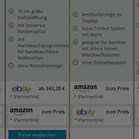
30 cm große
Restlaufanzeige im
Einfüllöffnung
Display
mit Universal
Aqua Control System
Fleckenoption
mit Alarm
mit
geeignet für Familien
Handwaschprogrammen
mit einem hohen
für handwaschbare
Waschaufkommen
Wolltextilien
ohne Endzeitvorwahl
ohne Restzeitanzeige
s
ab 343,28 €
zum Preis
* (Partnerlink)
* (Partnerlink)
s
zum Preis
zum Preis
* (Partnerlink)
* (Partnerlink)
Preise vergleichen