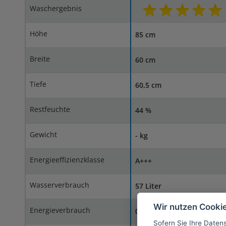
Waschergebnis
Höhe
85 cm
Breite
60 cm
Tiefe
60,5 cm
Restfeuchte
44 %
Gewicht
- kg
Energieeffizienzklasse
A+++
Wasserverbrauch
57 Liter
Wir nutzen Cooki
Energieverbrauch
0,89 kWh
Sofern Sie Ihre Daten