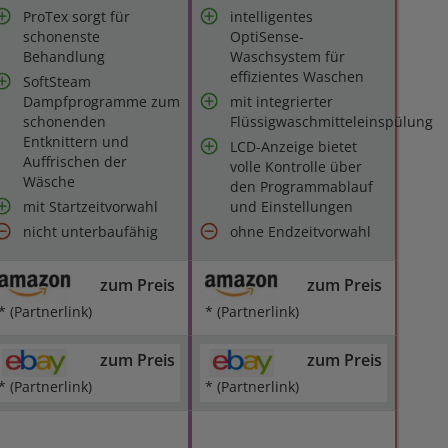
ProTex sorgt für
intelligentes
schonenste
OptiSense-
Behandlung
Waschsystem für
effizientes Waschen
SoftSteam
Dampfprogramme zum
mit integrierter
schonenden
Flüssigwaschmitteleinspülung
Entknittern und
LCD-Anzeige bietet
Auffrischen der
volle Kontrolle über
Wäsche
den Programmablauf
mit Startzeitvorwahl
und Einstellungen
nicht unterbaufähig
ohne Endzeitvorwahl
zum Preis
zum Preis
* (Partnerlink)
* (Partnerlink)
zum Preis
zum Preis
* (Partnerlink)
* (Partnerlink)