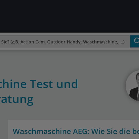
hine Test und
ratung
Waschmaschine AEG: Wie Sie die bes