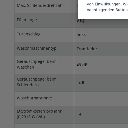
von Einwilligungen, Wid
Max. Schleuderdrehzahl
1400 U/Min
nachfolgenden Button
Füllmenge
8 kg
Türanschlag
links
Waschmaschinentyp
Frontlader
Geräuschpegel beim
49 dB
Waschen
Geräuschpegel beim
- dB
Schleudern
Waschprogramme
-
Ø Stromkosten pro Jahr
- €
(0,2916 €/kWh)