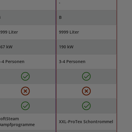
-
B
B
999 Liter
9999 Liter
167 kW
190 kW
3-4 Personen
3-4 Personen
SoftSteam
XXL-ProTex Schontrommel
Dampfprogramme