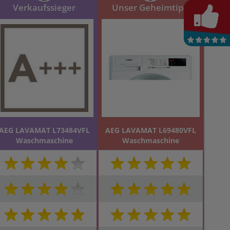
Verkaufssieger
Unser Geheimtipp
AEG LAVAMAT L73484VFL
AEG LAVAMAT L69480VFL
Waschmaschine
Waschmaschine