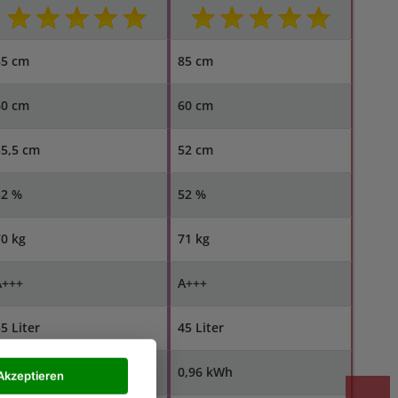
85 cm
85 cm
60 cm
60 cm
55,5 cm
52 cm
52 %
52 %
0 kg
71 kg
A+++
A+++
5 Liter
45 Liter
1,02 kWh
0,96 kWh
Akzeptieren