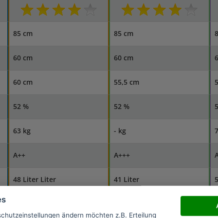
85 cm
85 cm
60 cm
60 cm
60 cm
55,5 cm
52 %
52 %
63 kg
- kg
7
A++
A+++
48 Liter Liter
41 Liter
5
es
0,9 kWh
0,76 kWh
schutzeinstellungen ändern möchten z.B. Erteilung