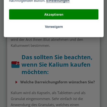
nachfolgenden Button.
Einstellungen
Wenn Sie diese Symptome bei sich feststellen,
sollten Sie umgehend einen Arzt aufsuchen. Dieser
Akzeptieren
wird Sie untersuchen, denn die Symptome können
auch auf andere Erkrankungen hinweisen.
Verweigern
Um herauszufinden, ob ein Kaliummangel besteht,
wird der Arzt Ihnen Blut abnehmen und den
Kaliumwert bestimmen.
Das sollten Sie beachten,
wenn Sie Kalium kaufen
möchten:
Welche Darreichungsform wünschen Sie?
Kalium wird als Kapseln, als Tabletten und als
Granulat eingenommen. Sehr einfach ist die
Anwendung des Granulats, welches einen