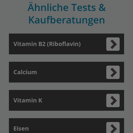
Ähnliche Tests &
Kaufberatungen
Vitamin B2 (Riboflavin)
Calcium
Vitamin K
Eisen