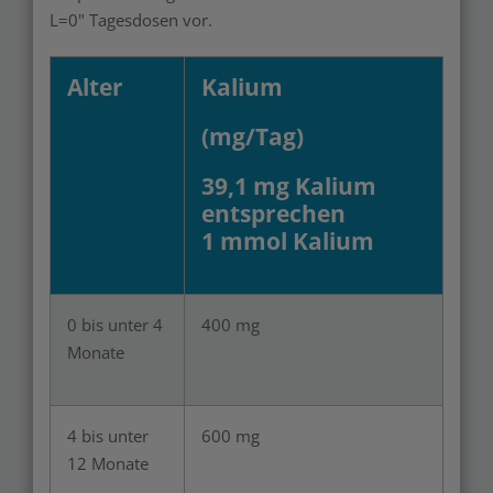
L=0"
Tagesdosen
vor.
Alter
Kalium
(mg/Tag)
39,1 mg Kalium
entsprechen
1 mmol Kalium
0 bis unter 4
400 mg
Monate
4 bis unter
600 mg
12 Monate