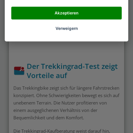
Funktionen besitzt, gleicht es einem Reiserad
ausschließlich bedingt. Im Vergleich zu diesem
Akzeptieren
präsentiert sich eine weniger angepasste Geometrie
beim Trekkingrad. Daher warnt der Trekkingrad-
Verweigern
Ratgeber von einer verschlechterten Fahrstabilität
bei einer erhöhten Gewichtsbelastung.
Der Trekkingrad-Test zeigt
Vorteile auf
Das Trekkingbike zeigt sich für längere Fahrstrecken
konzipiert. Ohne Schwierigkeiten bewegt es sich auf
unebenem Terrain. Die Nutzer profitieren von
einem ausgeglichenen Verhältnis von der
Bequemlichkeit und dem Komfort.
Die Trekkingrad-Kaufberatung weist darauf hin,